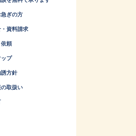
お急ぎの方
せ・資料請求
り依頼
マップ
勧誘方針
報の取扱い
言