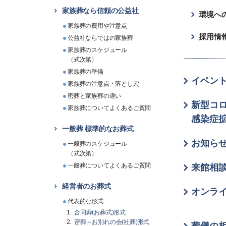
家族葬なら信頼の公益社
環境へ
家族葬の費用や注意点
採用情
公益社ならではの家族葬
家族葬のスケジュール
（式次第）
家族葬の準備
イベン
家族葬の注意点・落とし穴
密葬と家族葬の違い
新型コ
家族葬についてよくあるご質問
感染症
一般葬 標準的なお葬式
お知ら
一般葬のスケジュール
（式次第）
一般葬についてよくあるご質問
来館相
経営者のお葬式
オンラ
代表的な形式
合同葬(お葬式)形式
密葬～お別れの会(社葬)形式
葬儀の