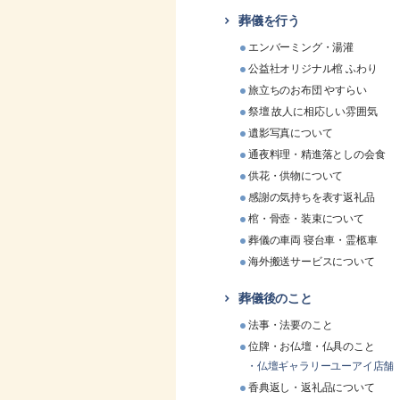
葬儀を行う
エンバーミング・湯灌
公益社オリジナル棺 ふわり
旅立ちのお布団 やすらい
祭壇 故人に相応しい雰囲気
遺影写真について
通夜料理・精進落としの会食
供花・供物について
感謝の気持ちを表す返礼品
棺・骨壺・装束について
葬儀の車両 寝台車・霊柩車
海外搬送サービスについて
葬儀後のこと
法事・法要のこと
位牌・お仏壇・仏具のこと
仏壇ギャラリーユーアイ店舗
香典返し・返礼品について