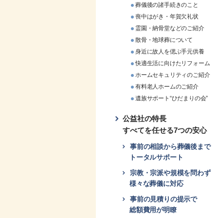
葬儀後の諸手続きのこと
喪中はがき・年賀欠礼状
霊園・納骨堂などのご紹介
散骨・地球葬について
身近に故人を偲ぶ手元供養
快適生活に向けたリフォーム
ホームセキュリティのご紹介
有料老人ホームのご紹介
遺族サポート“ひだまりの会”
公益社の特長
すべてを任せる7つの安心
事前の相談から葬儀後まで
トータルサポート
宗教・宗派や規模を問わず
様々な葬儀に対応
事前の見積りの提示で
総額費用が明瞭