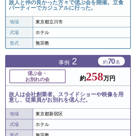
故人と仲の良かった方々で偲ぶ会を開催。立食
パーティーでカジュアルに行った。
地域
東京都立川市
式場
ホテル
形式
無宗教
2
70
事例
約
名
258
偲ぶ会・
約
万円
お別れの会
故人は会社創業者。スライドショーや映像を用
意し、従業員がお別れを偲んだ。
地域
東京都新宿区
式場
ホテル
形式
無宗教