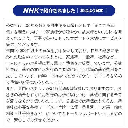
公益社は、90年を超える歴史ある葬儀社として「まごころ葬
儀」を理念に掲げ、ご家族様が心穏やかに故人様とのお別れを迎
えられるよう、丁寧で心のこもったサポートを大切にサービスを
提供しております。
年間10,000件以上の葬儀をお手伝いしており、長年の経験に培
われた独自のノウハウをもとに、家族葬、一般葬、社葬など 、
一人ひとりのご希望に寄り添った葬儀をご提案しています。公益
社では、葬儀の前にお客様のご要望に応じた総額の葬儀費用をご
提示しています。内容にご納得いただいてから、まごころを込め
て葬儀のお手伝いをいたします。
また、専門のスタッフが24時間365日待機しておりますので、お
急ぎの場合もすぐにお客様のお傍に駆けつけ、葬儀に関する全て
を滞りなくお手伝いいたします。公益社では葬儀はもちろん、葬
儀後に必要な各種サービス（位牌・仏壇・香典返し・お墓・相続
相談・諸手続きなど）についてもトータルサポートいたしますの
で、安心してお任せください。