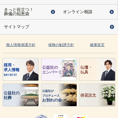
きっと役立つ！
オンライン相談
葬儀の知恵袋
サイトマップ
個人情報保護方針
保険の勧誘方針
健康宣言
採用・
公益社の
仏壇・
求人情報
エンバーミング
仏具
RECRUIT
公益社が
公益社の
供花注文
プロデュース
社葬
お別れの会