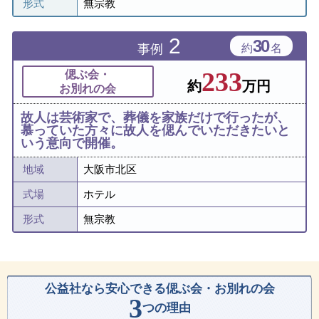
形式
無宗教
2
30
事例
約
名
233
偲ぶ会・
約
万円
お別れの会
故人は芸術家で、葬儀を家族だけで行ったが、
慕っていた方々に故人を偲んでいただきたいと
いう意向で開催。
地域
大阪市北区
式場
ホテル
形式
無宗教
公益社なら安心できる偲ぶ会・お別れの会
3
つの理由