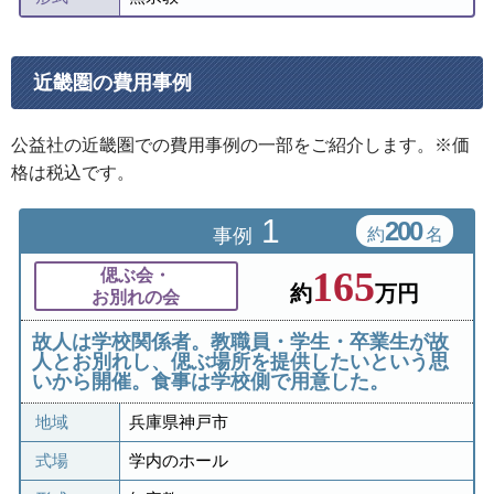
近畿圏の費用事例
公益社の近畿圏での費用事例の一部をご紹介します。
※価
格は税込です。
1
200
事例
約
名
165
偲ぶ会・
約
万円
お別れの会
故人は学校関係者。教職員・学生・卒業生が故
人とお別れし、偲ぶ場所を提供したいという思
いから開催。食事は学校側で用意した。
地域
兵庫県神戸市
式場
学内のホール