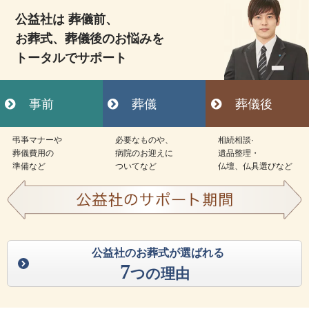
公益社は 葬儀前、
お葬式、葬儀後のお悩みを
トータルでサポート
事前
葬儀
葬儀後
弔亊マナーや
必要なものや、
相続相談·
葬儀費用の
病院のお迎えに
遺品整理・
準備など
ついてなど
仏壇、仏具選びなど
公益社のお葬式が選ばれる
7
つの理由