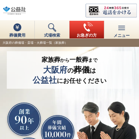
葬儀費用
式場検索
お急ぎの方
メニュー
大阪府の葬儀場・斎場・火葬場一覧（家族葬）
家族葬
一般葬
から
まで
大阪府
葬儀
の
は
公益社
にお任せください