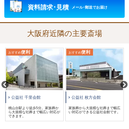
資料請求･見積
益社 東大阪会館
」、「
公益社 共善はびきの会館
」、「
公益
メール･郵送でお届け
社 堺会館
」、「
公益社 なかもず会館
」、「
公益社会館 津久
野
」、「
公益社 堺大野芝会館
」、「
公益社 岸和田会館
」の
公益社会館に加え、「
エンディングハウス 大阪鶴見
」、
大阪府近隣の主要斎場
「
エンディングハウス 西淀川
」、「
エンディングハウス 寝
屋川萱島
」、「
エンディングハウス 大東
」、「
エンディン
グハウス 弥刀
」、「
エンディングハウス 花園
」、「
エンデ
便利
便利
おすすめ
おすすめ
ィングハウス 石切
」、「
エンディングハウス今里
」、「
エ
ンディングハウス 大正
」、「
エンディングハウス 八尾青
山
」の合計38の会館があります。宗旨・宗派を問わず、
様々な葬儀のお手伝いをさせていただきます。
控室は遠方からお越しのご親族にも旅の疲れを落としてい
ただけるよう浴室がついており、仮眠もおとりいただけま
公益社 千里会館
公益社 枚方会館
す。
公益社では、この他にも火葬場、葬儀を執り行う会館の予
桃山台駅より徒歩5分。家族葬か
家族葬から大規模な社葬まで幅広
ら大規模な社葬まで幅広い対応が
い対応ができる公益社会館です。
約、葬儀の施行を承っております。
できます。