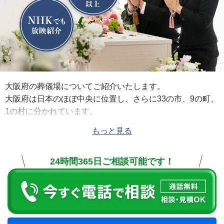
大阪府の葬儀場についてご紹介いたします。
大阪府は日本のほぼ中央に位置し、さらに33の市、9の町、
1の村に分かれています。
大阪府には、「
公益社 天神橋会館
」、「
公益社 森小路会
もっと見る
館
」、「
公益社 城東会館
」、「
公益社 西田辺会館
」、「
公
益社 平野会館
」、「
公益社 玉出会館
」、「
公益社会館 長
24時間365日ご相談可能です！
居
」、「
公益社 豊中会館
」、「
公益社会館 箕面
」、「
公益
社 石橋会館
」、「
公益社 吹田会館
」、「
公益社 江坂会
館
」、「
公益社 千里会館
」、「
公益社 千里山田会館
」、
「
公益社 高槻会館
」、「
公益社 守口会館
」、「
公益社 香里
園会館
」、「
公益社 枚方出屋敷会館
」、「
公益社 枚方会
館
」、「
公益社 長尾会館
」、「
公益社 くずは会館
」、「
公