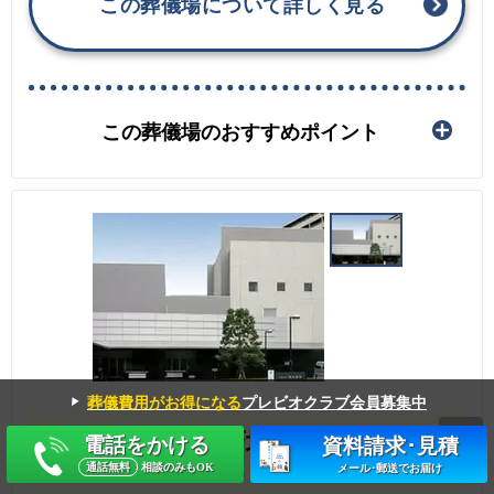
この葬儀場について詳しく見る
この葬儀場のおすすめポイント
▼
葬儀費用がお得になる
プレビオクラブ会員募集中
大阪市立 鶴見斎場
電話をかける
資料請求･見積
通話無料
相談のみもOK
メール･郵送でお届け
おおさかしりつ つるみさいじょう