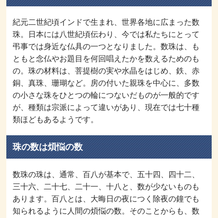
紀元二世紀頃インドで生まれ、世界各地に広まった数
珠。日本には八世紀頃伝わり、今では私たちにとって
弔事では身近な仏具の一つとなりました。数珠は、も
ともと念仏やお題目を何回唱えたかを数えるためのも
の。珠の材料は、菩提樹の実や水晶をはじめ、鉄、赤
銅、真珠、珊瑚など。房の付いた親珠を中心に、多数
の小さな珠をひとつの輪につないだものが一般的です
が、種類は宗派によって違いがあり、現在では七十種
類ほどもあるようです。
珠の数は煩悩の数
数珠の珠は、通常、百八が基本で、五十四、四十二、
三十六、二十七、二十一、十八と、数が少ないものも
あります。百八とは、大晦日の夜につく除夜の鐘でも
知られるように人間の煩悩の数。そのことからも、数