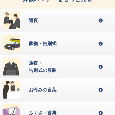
通夜
葬儀・告別式
通夜・
告別式の服装
お悔みの言葉
ふくさ・香典