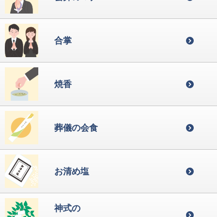
合掌
焼香
葬儀の会食
お清め塩
神式の