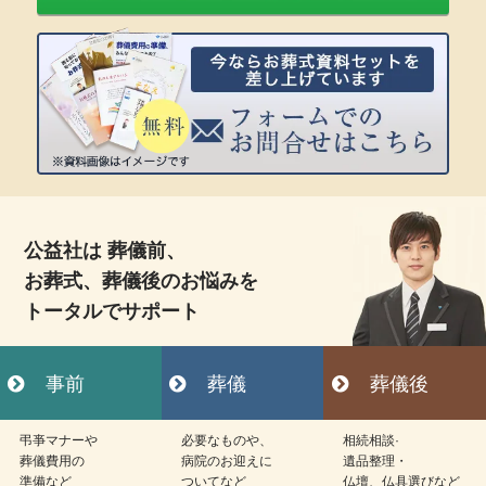
公益社は 葬儀前、
お葬式、葬儀後のお悩みを
トータルでサポート
事前
葬儀
葬儀後
弔亊マナーや
必要なものや、
相続相談·
葬儀費用の
病院のお迎えに
遺品整理・
準備など
ついてなど
仏壇、仏具選びなど