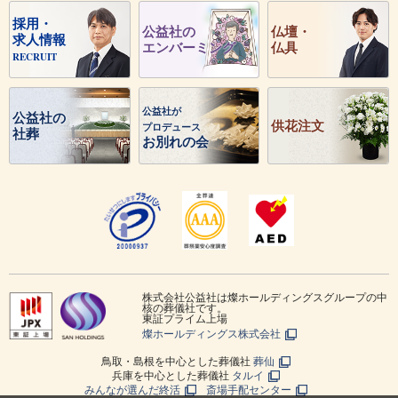
採用・
公益社の
仏壇・
求人情報
エンバーミング
仏具
RECRUIT
公益社が
公益社の
供花注文
プロデュース
社葬
お別れの会
株式会社公益社は燦ホールディングスグループの中
核の葬儀社です。
東証プライム上場
燦ホールディングス株式会社
鳥取・島根を中心とした葬儀社
葬仙
兵庫を中心とした葬儀社
タルイ
みんなが選んだ終活
斎場手配センター