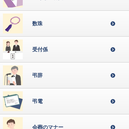
数珠
受付係
弔辞
弔電
会葬のマナー