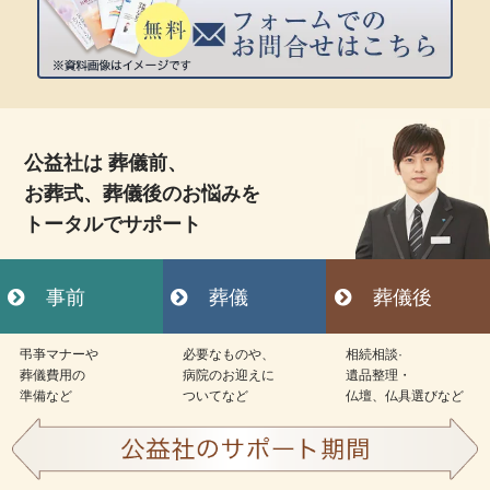
公益社は 葬儀前、
お葬式、葬儀後のお悩みを
トータルでサポート
事前
葬儀
葬儀後
弔亊マナーや
必要なものや、
相続相談·
葬儀費用の
病院のお迎えに
遺品整理・
準備など
ついてなど
仏壇、仏具選びなど