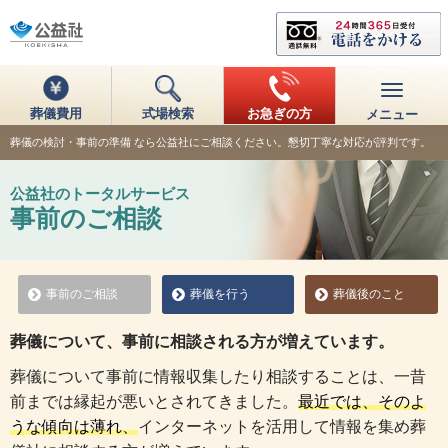
葬儀費用
式場検索
お急ぎの方
メニュー
葬儀の検討・事前の準備 なら公益社にご相談ください。懇切丁寧な対応が評判です。
公益社のトータルサービス
事前のご相談
事前のご相談
葬儀を行う
葬儀後のこと
葬儀について、事前に相談される方が増えています。
葬儀について事前に情報収集したり相談することは、一昔
前までは縁起が悪いとされてきました。
最近では、そのよ
うな傾向は薄れ、
インターネットを活用して情報を集め葬