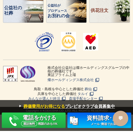
公益社が
公益社の
供花注文
プロデュース
社葬
お別れの会
株式会社公益社は燦ホールディングスグループの中
核の葬儀社です。
東証プライム上場
燦ホールディングス株式会社
鳥取・島根を中心とした葬儀社
葬仙
兵庫を中心とした葬儀社
タルイ
みんなが選んだ終活
斎場手配センター
▼
葬儀費用がお得になる
プレビオクラブ会員募集中
Copyright © KOEKISHA CO.,LTD. ALL RIGHTS RESERVED
電話をかける
資料請求･見積
通話無料
相談のみもOK
メール･郵送でお届け