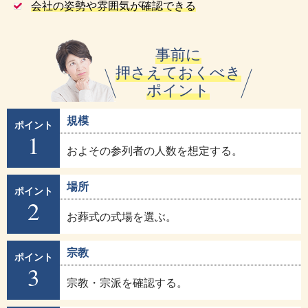
会社の姿勢や雰囲気が確認できる
事前に
押さえておくべき
ポイント
規模
ポイント
1
およその参列者の人数を想定する。
場所
ポイント
2
お葬式の式場を選ぶ。
宗教
ポイント
3
宗教・宗派を確認する。