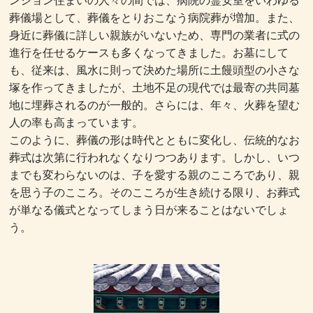
ンション住まいの人々の間では、病院の霊安室をいわゆる
葬儀場として、葬儀をとりおこなう病院葬が増加。また、
身近に葬儀に詳しい親族がいないため、専門の業者に式の
進行を任せるケースも多くなってきました。お墓にして
も、従来は、風水に則って決めた場所に土饅頭型の小さな
塚を作ってきましたが、土地不足の現代では最寄の共同墓
地に埋葬されるのが一般的。さらには、年々、火葬を望む
人の率も高まっています。
このように、葬儀の形は時代とともに変化し、伝統的なお
葬式は次第に行われなくなりつつあります。しかし、いつ
までも変わらないのは、子を愛する親のこころであり、親
を思う子のこころ。そのこころが生き続ける限り、お葬式
が単なる儀式となってしまう日が来ることはないでしょ
う。