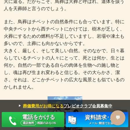
天に還る。だからこそ、鳥葬は天葬と呼ばれ、遺体を扱う
人を天葬師と言うのでしょう。
また、鳥葬はチベットの自然条件にも合っています。特に
中央チベットから西チベットにかけては、樹木が乏しく、
火葬にするための燃料が不足していますし、岩場や凍土も
多いので、土葬にも向かないからです。
大きく、厳しく、そして美しい自然。そのなかで、日々暮
らしているチベットの人々にとって、死とは何か、生とは
何か。自然の一部である自らの肉体を生物への施し物と
し、魂は再び生まれ変わると信じる。その大らかさ、潔
さ。それは、どこかチベットの広大な風景とも似ているの
かしれません。
▼
葬儀費用がお得になる
プレビオクラブ会員募集中
電話をかける
資料請求･見積
通話無料
相談のみもOK
メール･郵送でお届け