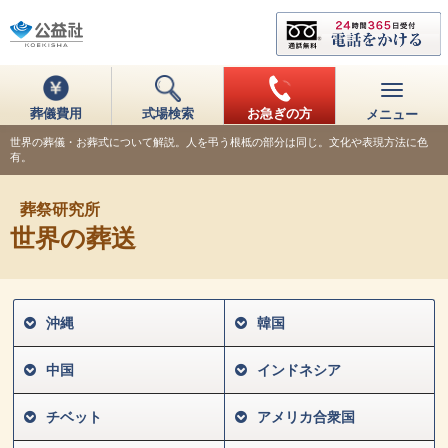
葬儀費用
式場検索
お急ぎの方
メニュー
世界の葬儀・お葬式について解説。人を弔う根柢の部分は同じ。文化や表現方法に色
有。
葬祭研究所
世界の葬送
沖縄
韓国
中国
インドネシア
チベット
アメリカ合衆国