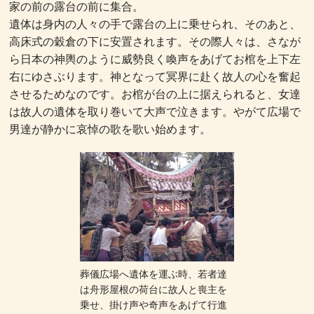
家の前の露台の前に集合。
遺体は身内の人々の手で露台の上に乗せられ、そのあと、
高床式の穀倉の下に安置されます。その際人々は、さなが
ら日本の神輿のように威勢良く喚声をあげてお棺を上下左
右にゆさぶります。神となって冥界に赴く故人の心を奮起
させるためなのです。お棺が台の上に据えられると、女達
は故人の遺体を取り巻いて大声で泣きます。やがて広場で
男達が静かに哀悼の歌を歌い始めます。
葬儀広場へ遺体を運ぶ時、若者達
は舟形屋根の荷台に故人と喪主を
乗せ、掛け声や奇声をあげて行進