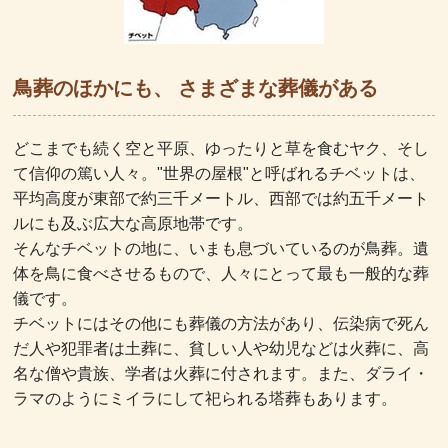
鳥葬のほかにも、 さまざまな葬儀がある
どこまでも続く空と平原、ゆったりと草を食むヤク、そし
て信仰の篤い人々。"世界の屋根"と呼ばれるチベットは、
平均高度が東部で約三千メートル、西部では約五千メート
ルにも及ぶ広大な高原地帯です。
そんなチベットの地に、いまも息づいているのが鳥葬。遺
体を鳥に食べさせるもので、人々にとって最も一般的な葬
儀です。
チベットにはその他にも葬儀の方法があり、伝染病で死ん
だ人や犯罪者は土葬に、貧しい人や幼児などは火葬に、高
名な僧や貴族、学者は火葬に付されます。また、ダライ・
ラマのようにミイラにして祀られる塔葬もあります。