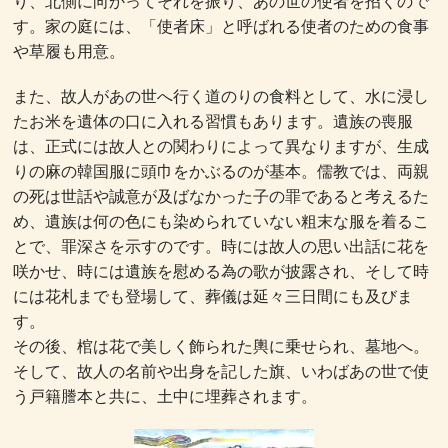
り、北側に向かってそれを振り、あの世の使者を招くので
す。家の庭には、「使者床」と呼ばれる使者のための食事
や草履も用意。
また、故人があの世へ行く道のりの食料として、水に浸し
たお米を遺体の口に入れる習慣もあります。遺族の喪服
は、正式には故人との関わりによって異なりますが、生成
りの麻の韓国服に頭巾をかぶるのが基本。儒教では、両親
の死は世話や誠意が及ばなかった子の罪であると考えるた
め、遺族は何の色にも染められていない粗末な服を着るこ
とで、罪深さを示すのです。時には故人の思い出話に花を
咲かせ、時には遺族を慰める為の歌が披露され、そして時
には花札までも登場して、葬儀は延々三日間にも及びま
す。
その後、棺は花で美しく飾られた輿に乗せられ、墓地へ。
そして、故人の名前や出身を記した旗、いわばあの世で使
う戸籍謄本と共に、土中に埋葬されます。