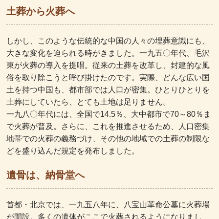
土葬から火葬へ
しかし、このような伝統的な中国の人々の埋葬意識にも、
大きな変化を迫られる時がきました。一九五〇年代、毛沢
東が火葬の導入を提唱。従来の土葬を改革し、封建的な風
俗を取り除こうと呼び掛けたのです。実際、どんな広い国
土を持つ中国も、都市部では人口が密集。ひとりひとりを
土葬にしていたら、とても土地は足りません。
一九八〇年代には、全国で14.5％、大中都市で70～80％ま
で火葬が普及。さらに、これを推進させるため、人口密集
地帯での火葬の義務づけ、その他の地域での土葬の制限な
どを盛り込んだ規定を発布しました。
遺骨は、納骨堂へ
首都・北京では、一九五八年に、八宝山革命公墓に火葬場
が開設。多くの遺体がここで火葬されるようになりまし