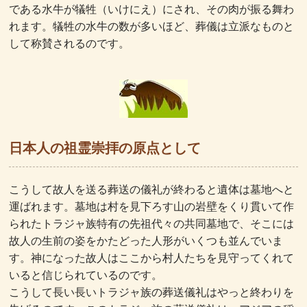
である水牛が犠牲（いけにえ）にされ、その肉が振る舞わ
れます。犠牲の水牛の数が多いほど、葬儀は立派なものと
して称賛されるのです。
日本人の祖霊崇拝の原点として
こうして故人を送る葬送の儀礼が終わると遺体は墓地へと
運ばれます。墓地は村を見下ろす山の岩壁をくり貫いて作
られたトラジャ族特有の先祖代々の共同墓地で、そこには
故人の生前の姿をかたどった人形がいくつも並んでいま
す。神になった故人はここから村人たちを見守ってくれて
いると信じられているのです。
こうして長い長いトラジャ族の葬送儀礼はやっと終わりを