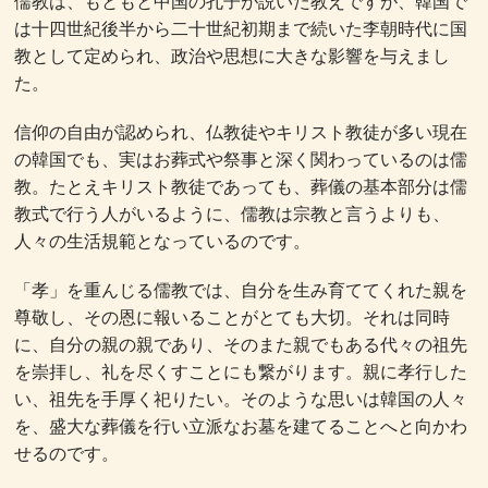
儒教は、もともと中国の孔子が説いた教えですが、韓国で
は十四世紀後半から二十世紀初期まで続いた李朝時代に国
教として定められ、政治や思想に大きな影響を与えまし
た。
信仰の自由が認められ、仏教徒やキリスト教徒が多い現在
の韓国でも、実はお葬式や祭事と深く関わっているのは儒
教。たとえキリスト教徒であっても、葬儀の基本部分は儒
教式で行う人がいるように、儒教は宗教と言うよりも、
人々の生活規範となっているのです。
「孝」を重んじる儒教では、自分を生み育ててくれた親を
尊敬し、その恩に報いることがとても大切。それは同時
に、自分の親の親であり、そのまた親でもある代々の祖先
を崇拝し、礼を尽くすことにも繋がります。親に孝行した
い、祖先を手厚く祀りたい。そのような思いは韓国の人々
を、盛大な葬儀を行い立派なお墓を建てることへと向かわ
せるのです。