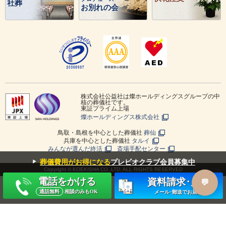
社葬
お別れの会
株式会社公益社は燦ホールディングスグループの中
核の葬儀社です。
東証プライム上場
燦ホールディングス株式会社
鳥取・島根を中心とした葬儀社
葬仙
兵庫を中心とした葬儀社
タルイ
みんなが選んだ終活
斎場手配センター
▼
葬儀費用がお得になる
プレビオクラブ会員募集中
Copyright © KOEKISHA CO.,LTD. ALL RIGHTS RESERVED
電話をかける
資料請求･見積
通話無料
相談のみもOK
メール･郵送でお届け