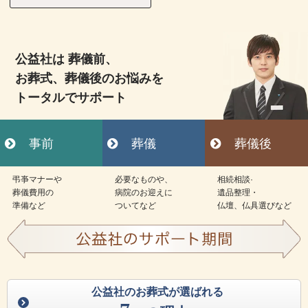
公益社は 葬儀前、
お葬式、葬儀後のお悩みを
トータルでサポート
事前
葬儀
葬儀後
弔亊マナーや
必要なものや、
相続相談·
葬儀費用の
病院のお迎えに
遺品整理・
準備など
ついてなど
仏壇、仏具選びなど
公益社のお葬式が選ばれる