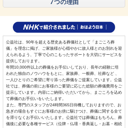
7
つの理由
公益社は、90年を超える歴史ある葬儀社として「まごころ葬
儀」を理念に掲げ、ご家族様が心穏やかに故人様とのお別れを迎
えられるよう、丁寧で心のこもったサポートを大切にサービスを
提供しております。
年間10,000件以上の葬儀をお手伝いしており、長年の経験に培
われた独自のノウハウをもとに、家族葬、一般葬、社葬など 、
一人ひとりのご希望に寄り添った葬儀をご提案しています。公益
社では、葬儀の前にお客様のご要望に応じた総額の葬儀費用をご
提示しています。内容にご納得いただいてから、まごころを込め
て葬儀のお手伝いをいたします。
また、専門のスタッフが24時間365日待機しておりますので、お
急ぎの場合もすぐにお客様のお傍に駆けつけ、葬儀に関する全て
を滞りなくお手伝いいたします。公益社では葬儀はもちろん、葬
儀後に必要な各種サービス（位牌・仏壇・香典返し・お墓・相続