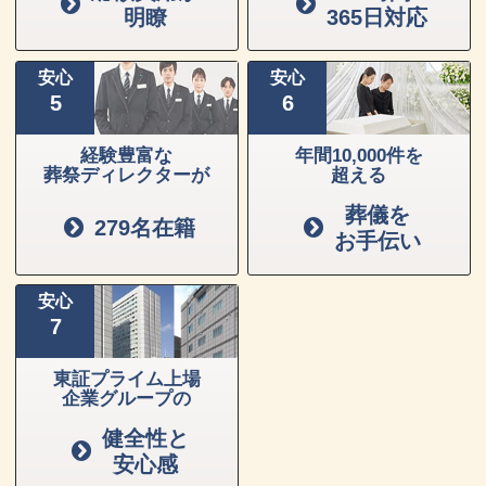
明瞭
365日対応
安心
安心
5
6
経験豊富な
年間10,000件を
葬祭ディレクターが
超える
葬儀を
279名在籍
お手伝い
安心
7
東証プライム上場
企業グループの
健全性と
安心感