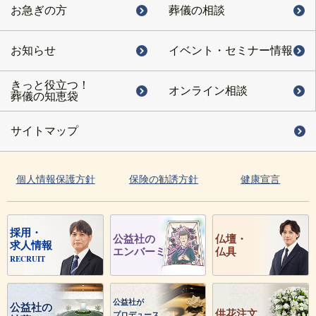
お急ぎの方
葬儀の相談
お知らせ
イベント・
セミナー情報
きっと役立つ！
オンライン相談
葬儀の知恵袋
サイトマップ
個人情報保護方針
保険の勧誘方針
健康宣言
採用・
公益社の
仏壇・
求人情報
エンバーミング
仏具
RECRUIT
公益社が
公益社の
供花注文
プロデュース