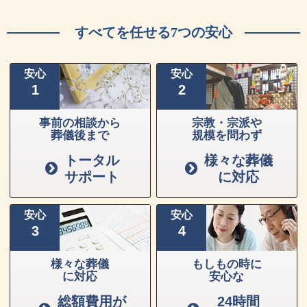
すべてを任せる7つの安心
安心
安心
1
2
事前の相談から
宗教・宗派や
葬儀後まで
規模を問わず
トータル
様々な葬儀
サポート
に対応
安心
安心
3
4
様々な葬儀
もしもの時に
に対応
安心な
総額費用が
24時間