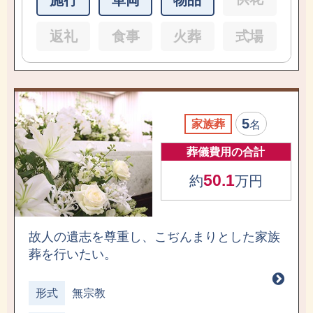
返礼
食事
火葬
式場
5
家族葬
名
葬儀費用の合計
50.1
約
万円
故人の遺志を尊重し、こぢんまりとした家族
葬を行いたい。
形式
無宗教