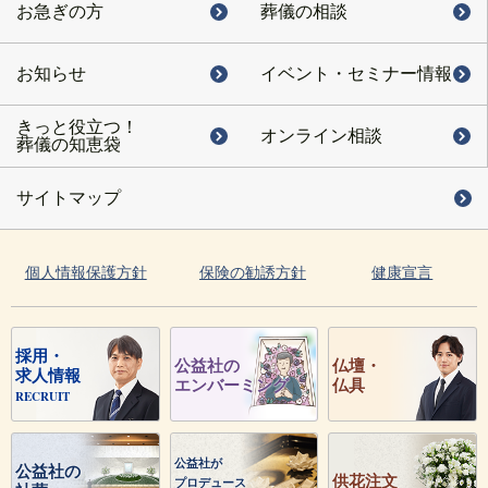
お急ぎの方
葬儀の相談
お知らせ
イベント・
セミナー情報
きっと役立つ！
オンライン相談
葬儀の知恵袋
サイトマップ
個人情報保護方針
保険の勧誘方針
健康宣言
採用・
公益社の
仏壇・
求人情報
エンバーミング
仏具
RECRUIT
公益社が
公益社の
供花注文
プロデュース