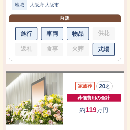
地域
大阪府 大阪市
内訳
供花
施行
車両
物品
返礼
食事
火葬
式場
20
家族葬
名
葬儀費用の合計
119
約
万円