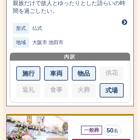
親族だけで故人とゆったりとした語らいの時
間を過ごしたい。
形式
仏式
地域
大阪市 池田市
内訳
供花
施行
車両
物品
返礼
食事
火葬
式場
50
一般葬
名