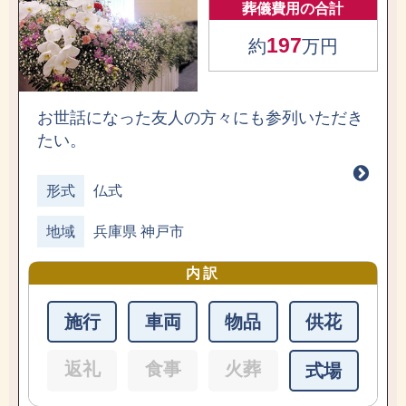
葬儀費用の合計
197
約
万円
お世話になった友人の方々にも参列いただき
たい。
形式
仏式
地域
兵庫県 神戸市
内訳
施行
車両
物品
供花
返礼
食事
火葬
式場