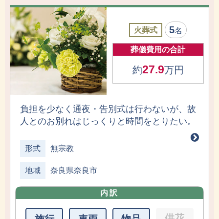
5
火葬式
名
葬儀費用の合計
27.9
約
万円
負担を少なく通夜・告別式は行わないが、故
人とのお別れはじっくりと時間をとりたい。
形式
無宗教
地域
奈良県奈良市
内訳
供花
施行
車両
物品