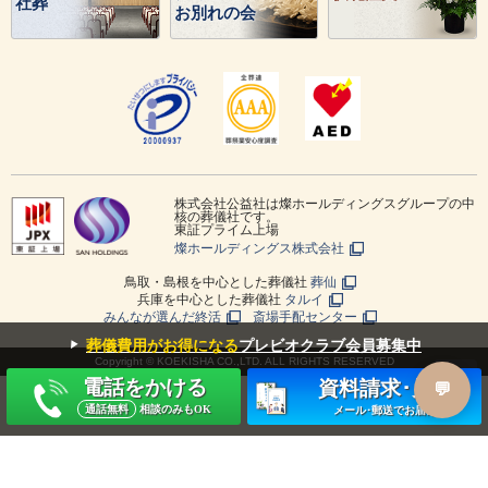
社葬
お別れの会
株式会社公益社は燦ホールディングスグループの中
核の葬儀社です。
東証プライム上場
燦ホールディングス株式会社
鳥取・島根を中心とした葬儀社
葬仙
兵庫を中心とした葬儀社
タルイ
みんなが選んだ終活
斎場手配センター
▼
葬儀費用がお得になる
プレビオクラブ会員募集中
Copyright © KOEKISHA CO.,LTD. ALL RIGHTS RESERVED
電話をかける
資料請求･見積
通話無料
相談のみもOK
メール･郵送でお届け