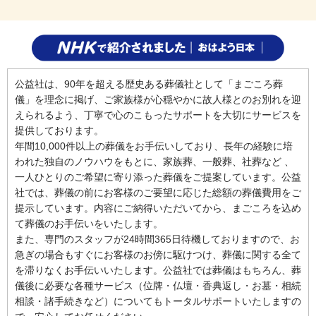
公益社は、90年を超える歴史ある葬儀社として「まごころ葬
儀」を理念に掲げ、ご家族様が心穏やかに故人様とのお別れを迎
えられるよう、丁寧で心のこもったサポートを大切にサービスを
提供しております。
年間10,000件以上の葬儀をお手伝いしており、長年の経験に培
われた独自のノウハウをもとに、家族葬、一般葬、社葬など 、
一人ひとりのご希望に寄り添った葬儀をご提案しています。公益
社では、葬儀の前にお客様のご要望に応じた総額の葬儀費用をご
提示しています。内容にご納得いただいてから、まごころを込め
て葬儀のお手伝いをいたします。
また、専門のスタッフが24時間365日待機しておりますので、お
急ぎの場合もすぐにお客様のお傍に駆けつけ、葬儀に関する全て
を滞りなくお手伝いいたします。公益社では葬儀はもちろん、葬
儀後に必要な各種サービス（位牌・仏壇・香典返し・お墓・相続
相談・諸手続きなど）についてもトータルサポートいたしますの