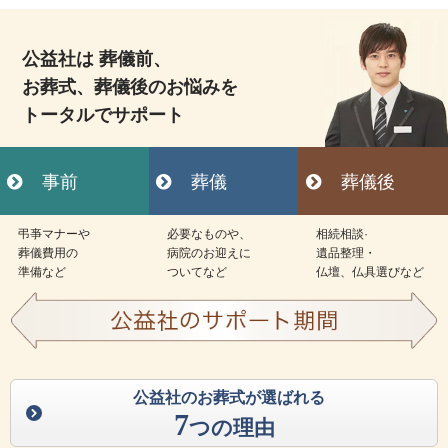
公益社は 葬儀前、
お葬式、葬儀後のお悩みを
トータルでサポート
事前
葬儀
葬儀後
弔亊マナーや
必要なものや、
相続相談·
葬儀費用の
病院のお迎えに
遺品整理・
準備など
ついてなど
仏壇、仏具選びなど
公益社のお葬式が選ばれる
7
つの理由