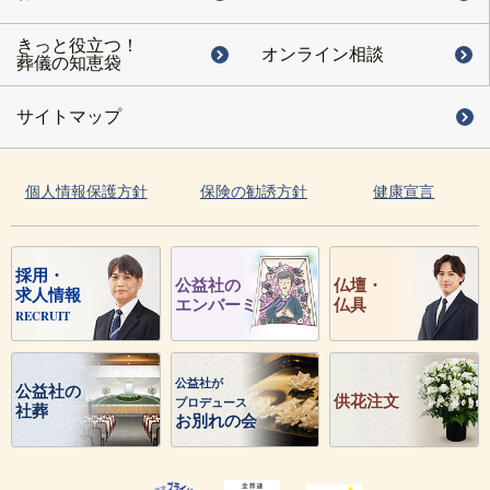
きっと役立つ！
オンライン相談
葬儀の知恵袋
サイトマップ
個人情報保護方針
保険の勧誘方針
健康宣言
採用・
公益社の
仏壇・
求人情報
エンバーミング
仏具
RECRUIT
公益社が
公益社の
供花注文
プロデュース
社葬
お別れの会