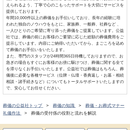
えられるよう、丁寧で心のこもったサポートを大切にサービスを
提供しております。
年間10,000件以上の葬儀をお手伝いしており、長年の経験に培
われた独自のノウハウをもとに、家族葬、一般葬、社葬など 、
一人ひとりのご希望に寄り添った葬儀をご提案しています。公益
社では、葬儀の前にお客様のご要望に応じた総額の葬儀費用をご
提示しています。内容にご納得いただいてから、まごころを込め
て葬儀のお手伝いをいたします。
また、専門のスタッフが24時間365日待機しておりますので、お
急ぎの場合もすぐにお客様のお傍に駆けつけ、葬儀に関する全て
を滞りなくお手伝いいたします。公益社では葬儀はもちろん、葬
儀後に必要な各種サービス（位牌・仏壇・香典返し・お墓・相続
相談・諸手続きなど）についてもトータルサポートいたしますの
で、安心してお任せください。
葬儀の公益社トップ
葬儀の知識
葬儀・お葬式マナー
礼儀作法
葬儀の受付係の役割と流れを解説