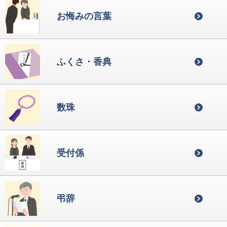
お悔みの言葉
ふくさ・香典
数珠
受付係
弔辞