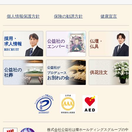
個人情報保護方針
保険の勧誘方針
健康宣言
採用・
公益社の
仏壇・
求人情報
エンバーミング
仏具
RECRUIT
公益社が
公益社の
供花注文
プロデュース
社葬
お別れの会
株式会社公益社は燦ホールディングスグループの中