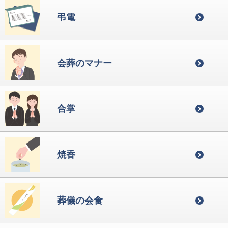
弔電
会葬のマナー
合掌
焼香
葬儀の会食