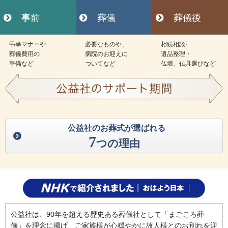
事前
葬儀
葬儀後
弔亊マナーや
必要なものや、
相続相談·
葬儀費用の
病院のお迎えに
遺品整理・
準備など
ついてなど
仏壇、仏具選びなど
公益社のお葬式が選ばれる
7
つの理由
公益社は、90年を超える歴史ある葬儀社として「まごころ葬
儀」を理念に掲げ、ご家族様が心穏やかに故人様とのお別れを迎