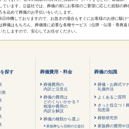
しています。公益社では、葬儀の前にお客様のご要望に応じた総額の葬
ろを込めて葬儀のお手伝いをいたします。
365日待機しておりますので、お急ぎの場合もすぐにお客様のお傍に駆
は葬儀はもちろん、葬儀後に必要な各種サービス（位牌・仏壇・香典返
いたしますので、安心してお任せください。
を探す
葬儀費用・料金
葬儀の知識
都
葬儀費用の
葬儀・お葬式マ
内訳と注意点
礼儀作法
川県
葬儀の費用は
よくあるご質問
県
どのくらいかかる？
きっと役立つ！
相場や費用の
府
知恵袋
内訳を解説
県
葬祭研究所
葬儀の種類から選ぶ
県
家族葬の費用や
家族葬なら信頼の公益社