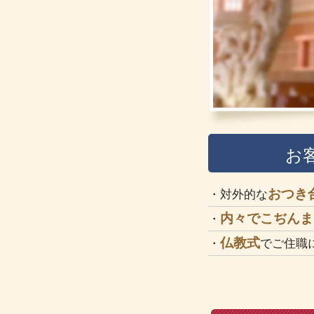
お
おつき
・対外的な
内々でこぢんま
・
仏教式
・
でご住職