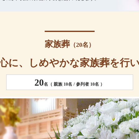
家族葬
（20名）
心に、しめやかな家族葬を行
20
名（ 親族 10名 / 参列者 10名 ）