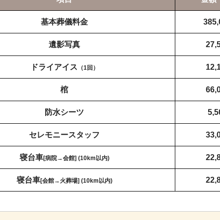
基本葬儀料金
385,
遺影写真
27,
ドライアイス
12,
（1回）
棺
66,
防水シーツ
5,5
セレモニースタッフ
33,
寝台車
22,
[病院→会館] (10km以内)
寝台車
22,
[会館→火葬場] (10km以内)