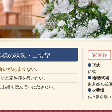
客様の状況・ご要望
家族葬
形式
合いがあまりない
。
仏式
りと
家族葬を行いたい。
地域/式場
東京都 杉並区
にお経を読んでいただきたい。
火葬場
代々幡斎場（