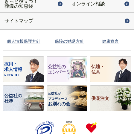
きっと役立つ！
オンライン相談
葬儀の知恵袋
サイトマップ
個人情報保護方針
保険の勧誘方針
健康宣言
採用・
公益社の
仏壇・
求人情報
エンバーミング
仏具
RECRUIT
公益社が
公益社の
供花注文
プロデュース
社葬
お別れの会