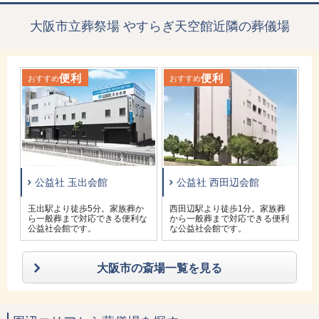
大阪市立葬祭場 やすらぎ天空館近隣の葬儀場
便利
便利
おすすめ
おすすめ
お
公益社 玉出会館
公益社 西田辺会館
設
玉出駅より徒歩5分。家族葬か
西田辺駅より徒歩1分。家族葬
け
ら一般葬まで対応できる便利な
から一般葬まで対応できる便利
公益社会館です。
な公益社会館です。
大阪市の斎場一覧を見る