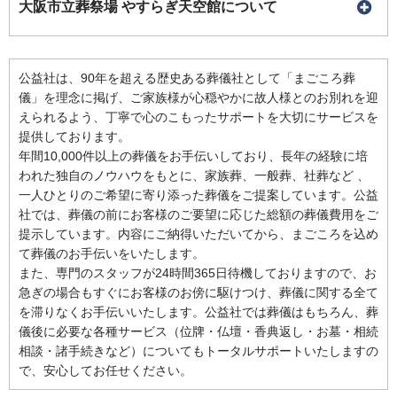
大阪市立葬祭場 やすらぎ天空館について
公益社は、90年を超える歴史ある葬儀社として「まごころ葬
儀」を理念に掲げ、ご家族様が心穏やかに故人様とのお別れを迎
えられるよう、丁寧で心のこもったサポートを大切にサービスを
提供しております。
年間10,000件以上の葬儀をお手伝いしており、長年の経験に培
われた独自のノウハウをもとに、家族葬、一般葬、社葬など 、
一人ひとりのご希望に寄り添った葬儀をご提案しています。公益
社では、葬儀の前にお客様のご要望に応じた総額の葬儀費用をご
提示しています。内容にご納得いただいてから、まごころを込め
て葬儀のお手伝いをいたします。
また、専門のスタッフが24時間365日待機しておりますので、お
急ぎの場合もすぐにお客様のお傍に駆けつけ、葬儀に関する全て
を滞りなくお手伝いいたします。公益社では葬儀はもちろん、葬
儀後に必要な各種サービス（位牌・仏壇・香典返し・お墓・相続
相談・諸手続きなど）についてもトータルサポートいたしますの
で、安心してお任せください。