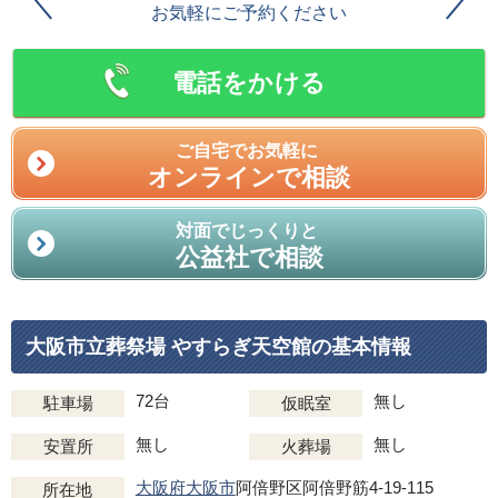
お気軽にご予約ください
電話をかける
ご自宅でお気軽に
オンラインで相談
対面でじっくりと
公益社で相談
大阪市立葬祭場 やすらぎ天空館の基本情報
72台
無し
駐車場
仮眠室
無し
無し
安置所
火葬場
大阪府大阪市
阿倍野区阿倍野筋4-19-115
所在地