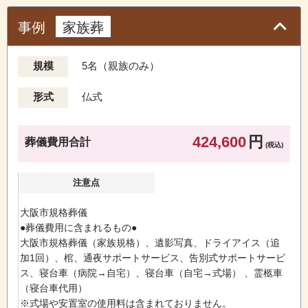
事例
家族葬
規模
5名（親族のみ）
形式
仏式
424,600
円
葬儀費用合計
(税込)
注意点
大阪市規格葬儀
●葬儀費用に含まれるもの●
大阪市規格葬儀（家族規格）、遺影写真、ドライアイス（追
加1回）、棺、通夜サポートサービス、告別式サポートサービ
ス、寝台車（病院→自宅）、寝台車（自宅→式場） 、霊柩車
（寝台車代用）
※式場や安置室の使用料は含まれておりません。