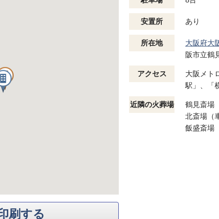
安置所
あり
所在地
大阪府大
阪市立鶴
アクセス
大阪メト
駅」、「
近隣の火葬場
鶴見斎場
北斎場（車
飯盛斎場
印刷する