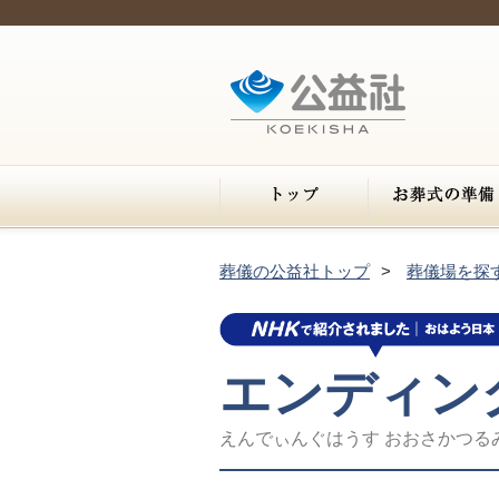
葬儀の公益社トップ
葬儀場を探
エンディン
えんでぃんぐはうす おおさかつる