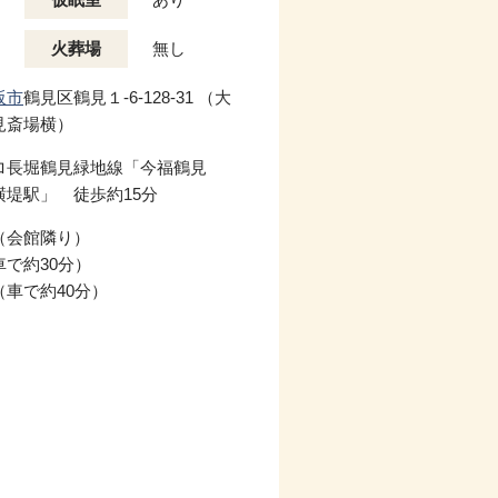
火葬場
無し
阪市
鶴見区鶴見１-6-128-31 （大
見斎場横）
ロ長堀鶴見緑地線「今福鶴見
横堤駅」 徒歩約15分
（会館隣り）
で約30分）
（車で約40分）