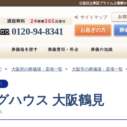
公益社は東証プライム上場燦ホ
サイトマップ
0120-94-8341
お急ぎの方
葬
す
大阪府の葬儀場・斎場一覧
大阪市の葬儀場・斎場一覧
グハウス 大阪鶴見
み