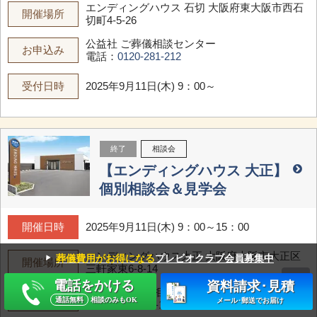
エンディングハウス 石切
大阪府東大阪市西石
開催場所
切町4-5-26
公益社 ご葬儀相談センター
お申込み
電話：
0120-281-212
受付日時
2025年9月11日(木) 9：00～
終了
相談会
【エンディングハウス 大正】
個別相談会＆見学会
開催日時
2025年9月11日(木) 9：00～15：00
エンディングハウス大正
大阪府大阪市大正区
▼
葬儀費用がお得になる
プレビオクラブ会員募集中
開催場所
三軒家東6-8-14
電話をかける
資料請求･見積
公益社 ご葬儀相談センター
お申込み
通話無料
相談のみもOK
メール･郵送でお届け
電話：
0120-31-1000