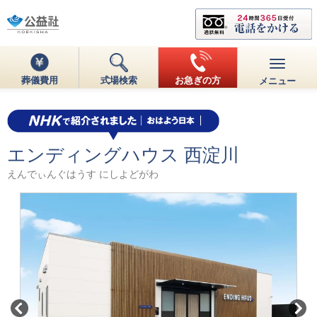
葬儀費用
式場検索
お急ぎの方
メニュー
エンディングハウス 西淀川
えんでぃんぐはうす にしよどがわ