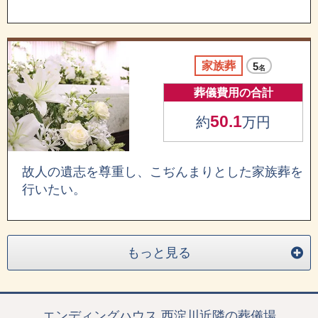
家族葬
5
名
葬儀費用の合計
50.1
約
万円
故人の遺志を尊重し、こぢんまりとした家族葬を
行いたい。
もっと見る
エンディングハウス 西淀川近隣の葬儀場