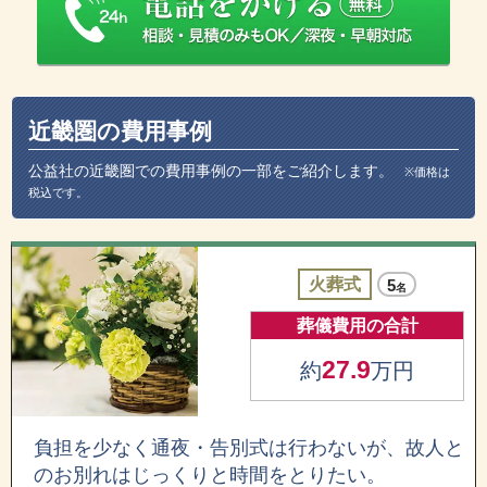
近畿圏の費用事例
公益社の近畿圏での費用事例の一部をご紹介します。
※価格は
税込です。
火葬式
5
名
葬儀費用の合計
27.9
約
万円
負担を少なく通夜・告別式は行わないが、故人と
のお別れはじっくりと時間をとりたい。