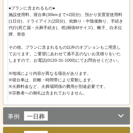
●プランに含まれるもの●
施設使用料、寝台車(30kmまで×2回分)、預かり安置室使用料
(1日分)、ドライアイス(2回分)、枕飾り・中陰後飾り、手続き
代行(死亡届・火葬手続き)、棺(桐張Mサイズ)、帷子、白木位
牌、骨壺
その他、プランに含まれるもの以外のオプションもご用意し
ております。ご要望にあわせて過不足のないお見積りをいた
しますので、お電話(0120-31-1000)にてお問合せください。
※地域により内容が異なる場合があります。
※寝台車は、距離・時間帯により変動します。
※火葬料金など、火葬場関係の費用が別途必要です。
※宗教者への御礼は含まれておりません。
事例
一日葬