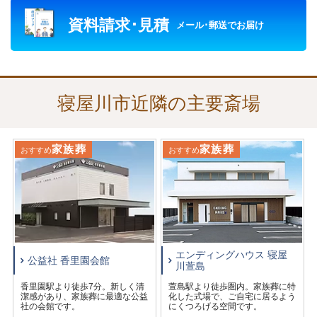
ただきます。
資料請求･見積
控室は遠方からお越しのご親族にも旅の疲れを落としてい
メール･郵送でお届け
ただけるよう浴室がついており、仮眠もおとりいただけま
す。
公益社では、寝屋川市近隣の寺院や火葬場、葬儀を執り行
う会館の予約、葬儀の施行を承っております。
寝屋川市近隣の主要斎場
家族葬
家族葬
おすすめ
おすすめ
エンディングハウス 寝屋
公益社 香里園会館
川萱島
香里園駅より徒歩7分。新しく清
萱島駅より徒歩圏内。家族葬に特
潔感があり、家族葬に最適な公益
化した式場で、ご自宅に居るよう
社の会館です。
にくつろげる空間です。