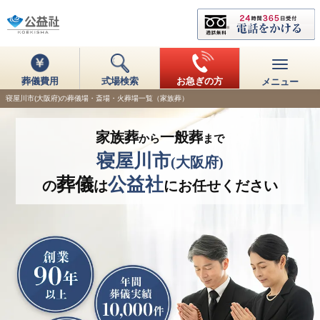
葬儀費用
式場検索
お急ぎの方
メニュー
寝屋川市(大阪府)の葬儀場・斎場・火葬場一覧（家族葬）
家族葬
一般葬
から
まで
寝屋川市
(大阪府)
葬儀
公益社
の
は
にお任せください