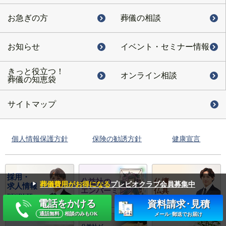
お急ぎの方
葬儀の相談
お知らせ
イベント・
セミナー情報
きっと役立つ！
オンライン相談
葬儀の知恵袋
サイトマップ
個人情報保護方針
保険の勧誘方針
健康宣言
採用・
公益社の
仏壇・
▼
葬儀費用がお得になる
プレビオクラブ会員募集中
求人情報
エンバーミング
仏具
RECRUIT
電話をかける
資料請求･見積
通話無料
相談のみもOK
メール･郵送でお届け