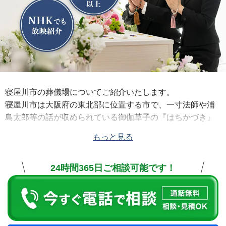
寝屋川市の葬儀場についてご紹介いたします。
寝屋川市は大阪府の東北部に位置する市で、一寸法師や浦
島太郎等の話が収められている御伽草子の『はちかづき』
の主人公・初瀬姫の父である藤原実高の別荘、寝屋長者屋
もっと見る
敷の伝承地があります。
公益社では、葬儀の際は「
公益社 香里園会館
」「
エンディ
24時間365日ご相談可能です！
ングハウス 寝屋川萱島
」や、近隣の枚方市の「
公益社 枚方
会館
」「
公益社 枚方出屋敷会館
」、高槻市の「
公益社 高槻
会館
」、守口市の「
公益社 守口会館
」等の葬儀式場や寺院
等を利用します。
宗旨・宗派を問わず、様々なご葬儀のお手伝いをさせてい