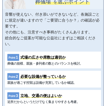
葬儀場
選ぶポイント
を
音響が使えない、付き添いができないなど、各施設ごと
に規定が違いますので「ご要望に合うか？」の確認が必
要です。
その他にも、注意すべき事柄がたくさんあります。
総合的なご提案が可能な公益社にまずはご相談くださ
い。
1
式場の広さや席数は適切か
Point
葬儀の規模、親族・参列者の数とのバランスを検討。
2
必要な設備が整っているか
Point
親族が過ごす控室は設備が充実しているか確認。
3
立地、交通の便はよいか
Point
近所だからというだけでなく集まりやすさも考慮。