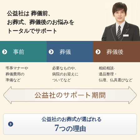
公益社は 葬儀前、
お葬式、葬儀後のお悩みを
トータルでサポート
事前
葬儀
葬儀後
弔亊マナーや
必要なものや、
相続相談·
葬儀費用の
病院のお迎えに
遺品整理・
準備など
ついてなど
仏壇、仏具選びなど
公益社のお葬式が選ばれる
7
つの理由