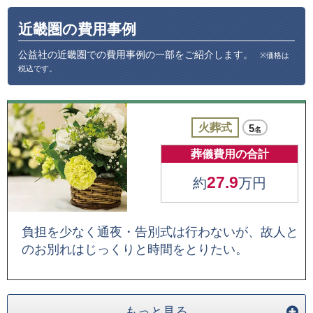
近畿圏の費用事例
公益社の近畿圏での費用事例の一部をご紹介します。
※価格は
税込です。
火葬式
5
名
葬儀費用の合計
27.9
約
万円
負担を少なく通夜・告別式は行わないが、故人と
のお別れはじっくりと時間をとりたい。
もっと見る