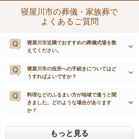
寝屋川市の葬儀・家族葬で
よくあるご質問
寝屋川市近隣でおすすめの葬儀式場を教
えてください。
寝屋川市の役所への手続きについてはど
うすればよいですか？
料理などのふるまい方が地域で違うと聞
きました。どのような場合があります
か？
葬儀費用の注意点は、どんな所ですか？
もしもの時、すぐに必要なものは何です
深夜・早朝でも対応してくれますか？
葬儀に参加する人数の予想の仕方はあり
葬儀式場は、どこにすればよいでしょう
家族葬を行う際に注意することはありま
葬儀の後のことも相談できますか？
“葬祭ディレクター”とは、どのような人
もっと見る
か？
ますか？
か？
すか？
でしょうか？