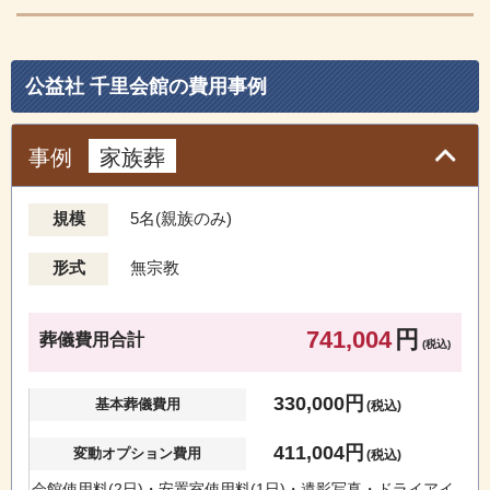
公益社 千里会館の費⽤事例
事例
家族葬
規模
5名(親族のみ)
形式
無宗教
741,004
円
葬儀費用合計
(税込)
330,000円
基本葬儀費用
(税込)
411,004円
変動オプション費用
(税込)
会館使用料(2日)・安置室使用料(1日)・遺影写真・ドライアイ