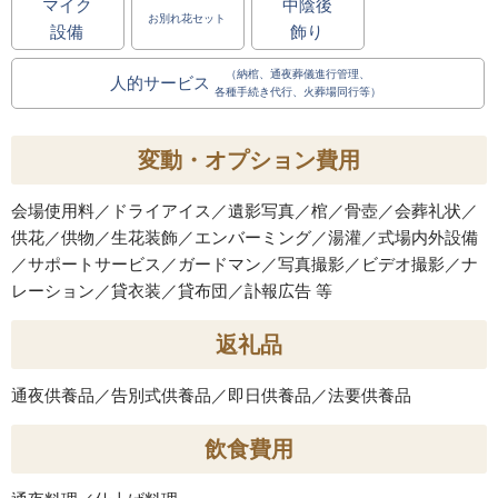
マイク
中陰後
お別れ花セット
設備
飾り
（納棺、通夜葬儀進⾏管理、
人的サービス
各種⼿続き代⾏、⽕葬場同⾏等）
変動・オプション費用
会場使用料／ドライアイス／遺影写真／棺／骨壺／会葬礼状／
供花／供物／生花装飾／エンバーミング／湯灌／式場内外設備
／サポートサービス／ガードマン／写真撮影／ビデオ撮影／ナ
レーション／貸衣装／貸布団／訃報広告 等
返礼品
通夜供養品／告別式供養品／即日供養品／法要供養品
飲食費用