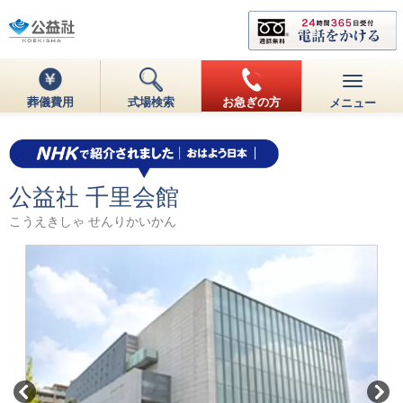
葬儀費用
式場検索
お急ぎの方
メニュー
公益社 千里会館
こうえきしゃ せんりかいかん