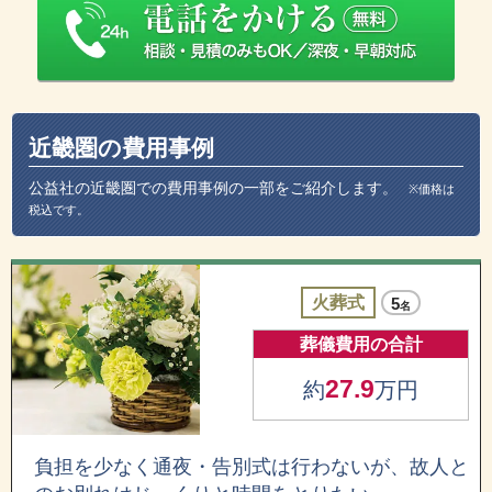
近畿圏の費用事例
公益社の近畿圏での費用事例の一部をご紹介します。
※価格は
税込です。
火葬式
5
名
葬儀費用の合計
27.9
約
万円
負担を少なく通夜・告別式は行わないが、故人と