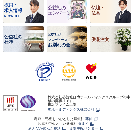
採用・
公益社の
仏壇・
求人情報
エンバーミング
仏具
RECRUIT
公益社が
公益社の
供花注文
プロデュース
社葬
お別れの会
株式会社公益社は燦ホールディングスグループの中
核の葬儀社です。
東証プライム上場
燦ホールディングス株式会社
鳥取・島根を中心とした葬儀社
葬仙
兵庫を中心とした葬儀社
タルイ
みんなが選んだ終活
斎場手配センター