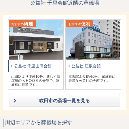
公益社 千里会館近隣の葬儀場
綺麗
便利
おすすめ
おすすめ
お
公益社 千里山田会館
公益社 江坂会館
火
山田駅より徒歩10分。新しく清
江坂駅より徒歩5分。家族葬に
。
潔感のある公益社の会館で、家
最適な公益社の会館です。
族葬に最適です。
吹田市の斎場一覧を見る
周辺エリアから葬儀場を探す