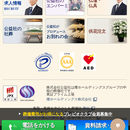
公益社の
仏壇・
求人情報
エンバーミング
仏具
RECRUIT
公益社が
公益社の
供花注文
プロデュース
社葬
お別れの会
株式会社公益社は燦ホールディングスグループの中
核の葬儀社です。
東証プライム上場
燦ホールディングス株式会社
鳥取・島根を中心とした葬儀社
葬仙
兵庫を中心とした葬儀社
タルイ
▼
葬儀費用がお得になる
プレビオクラブ会員募集中
みんなが選んだ終活
斎場手配センター
電話をかける
資料請求･見積
Copyright © KOEKISHA CO.,LTD. ALL RIGHTS RESERVED