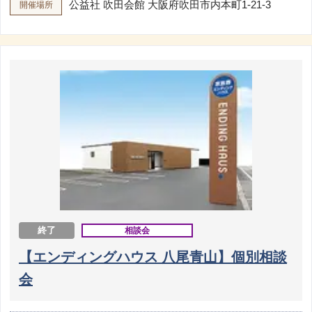
公益社 吹田会館
大阪府吹田市内本町1-21-3
開催場所
終了
相談会
【エンディングハウス 八尾青山】個別相談
会