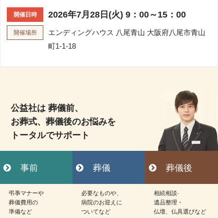
2026年7月28日(火) 9：00～15：00
開催日時
エンディングハウス 八尾青山
大阪府八尾市青山
開催場所
町1-1-18
公益社は 葬儀前、
お葬式、葬儀後のお悩みを
トータルでサポート
事前
葬儀
葬儀後
弔亊マナーや
必要なものや、
相続相談·
葬儀費用の
病院のお迎えに
遺品整理・
準備など
ついてなど
仏壇、仏具選びなど