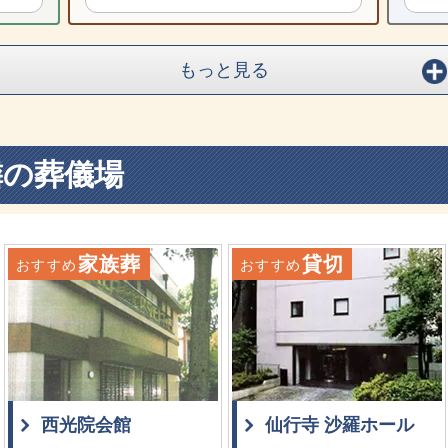
もっと見る
隣の葬儀場
家族葬
貸切
おすすめ
おすすめ
西光院会館
仙行寺 沙羅ホール