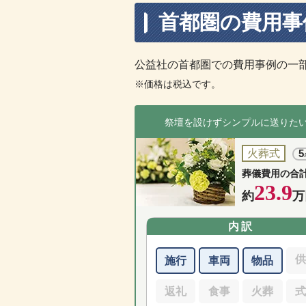
首都圏の費用事
公益社の首都圏での費用事例の一
※価格は税込です。
祭壇を設けずシンプルに送りた
火葬式
5
葬儀費用の合
23.9
約
万
内訳
施行
車両
物品
返礼
食事
火葬