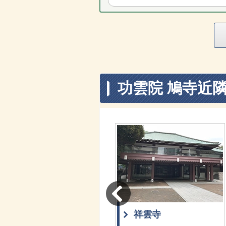
功雲院 鳩寺近
眞乗院
祥雲寺