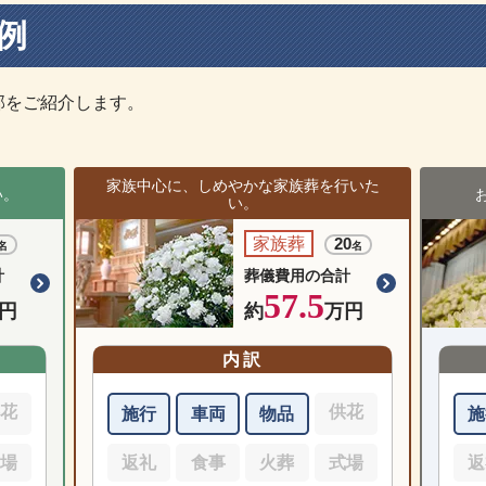
例
部をご紹介します。
家族中心に、しめやかな家族葬を行いた
い。
い。
家族葬
20
名
名
計
葬儀費用の合計
57.5
円
約
万円
内訳
供花
供花
施行
車両
物品
施
式場
返礼
食事
火葬
式場
返