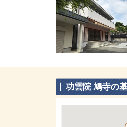
功雲院 鳩寺の