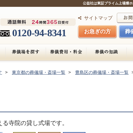
公益社は東証プライム上場燦ホ
サイトマップ
0120-94-8341
お急ぎの方
葬
す
東京都の葬儀場・斎場一覧
豊島区の葬儀場・斎場一覧
える寺院の貸し式場です。