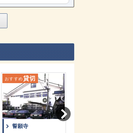
貸切
おすすめ
誓願寺
眞乗院