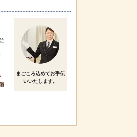
益
。
や
まごころ込めてお手伝
の
いいたします。
儀