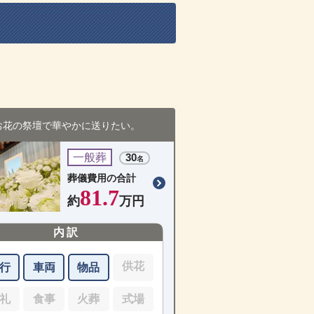
お花の祭壇で華やかに送りたい。
一般葬
30
名
葬儀費用の合計
81.7
約
万円
内訳
供花
行
車両
物品
礼
食事
火葬
式場