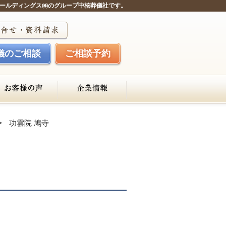
ールディングス㈱のグループ中核葬儀社です。
儀のご相談
ご相談予約
功雲院 鳩寺