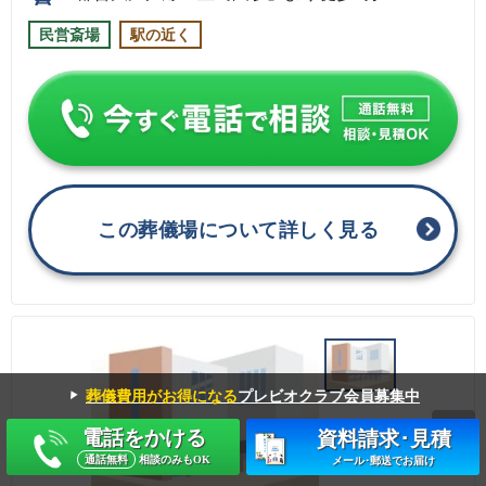
民営斎場
駅の近く
この葬儀場について詳しく見る
▼
葬儀費用がお得になる
プレビオクラブ会員募集中
電話をかける
資料請求･見積
通話無料
相談のみもOK
メール･郵送でお届け