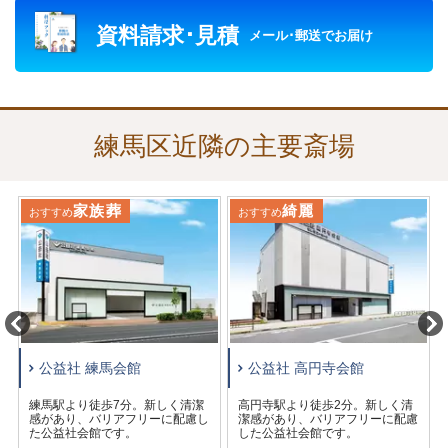
で対応しています。
資料請求･見積
公益社では、練馬会館での葬儀をはじめ、練馬区近隣の寺
メール･郵送でお届け
院や斎場、葬儀を執り行う会館の予約、葬儀の施行を承っ
ております。
練馬区近隣の主要斎場
家族葬
綺麗
おすすめ
おすすめ
公益社 練馬会館
公益社 高円寺会館
練馬駅より徒歩7分。新しく清潔
高円寺駅より徒歩2分。新しく清
感があり、バリアフリーに配慮し
潔感があり、バリアフリーに配慮
た公益社会館です。
した公益社会館です。