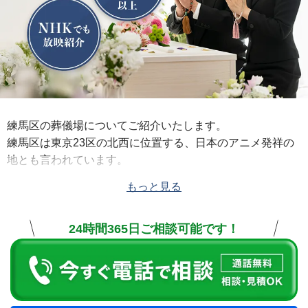
練馬区の葬儀場についてご紹介いたします。
練馬区は東京23区の北西に位置する、日本のアニメ発祥の
地とも言われています。
練馬区には「
大泉橋戸会館
」や「
東高野会館
」などの公営
もっと見る
の斎場があります。葬儀の際は公営の斎場をはじめ、「
愛
染院会館
」、「
円光院会館
」といった民営斎場や寺院等を
24時間365日ご相談可能です！
利用し、火葬の際には杉並区にある「
堀ノ内斎場
」や新宿
区にある「
落合斎場
」等を使用するケースが多いです。
公益社の斎場は、練馬駅の南側徒歩7分の場所に「
公益社
練馬会館
」がございます。式場には小式場、大式場、別館
式場の3種類があり、少人数の家族葬から大人数での葬儀ま