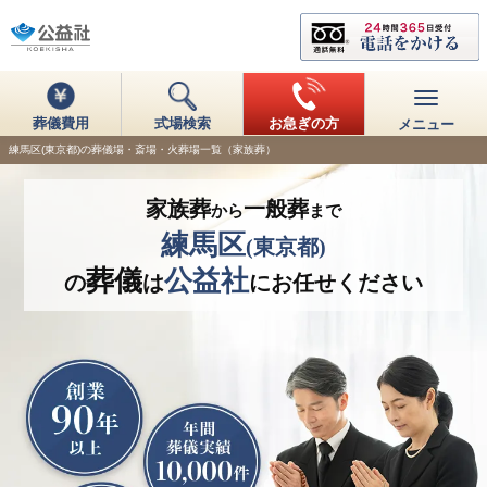
葬儀費用
式場検索
お急ぎの方
メニュー
練馬区(東京都)の葬儀場・斎場・火葬場一覧（家族葬）
家族葬
一般葬
から
まで
練馬区
(東京都)
葬儀
公益社
の
は
にお任せください