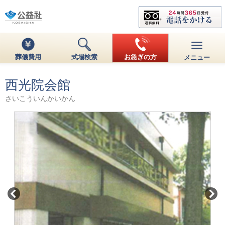
葬儀費用
式場検索
お急ぎの方
メニュー
西光院会館
さいこういんかいかん