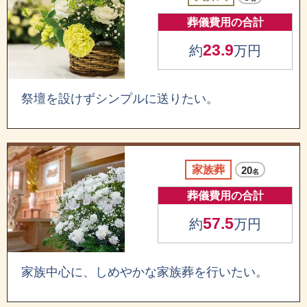
葬儀費用の合計
23.9
約
万円
祭壇を設けずシンプルに送りたい。
家族葬
20
名
葬儀費用の合計
57.5
約
万円
家族中心に、しめやかな家族葬を行いたい。