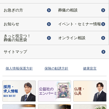
お急ぎの方
葬儀の相談
お知らせ
イベント・
セミナー情報
きっと役立つ！
オンライン相談
葬儀の知恵袋
サイトマップ
個人情報保護方針
保険の勧誘方針
健康宣言
採用・
公益社の
仏壇・
求人情報
エンバーミング
仏具
RECRUIT