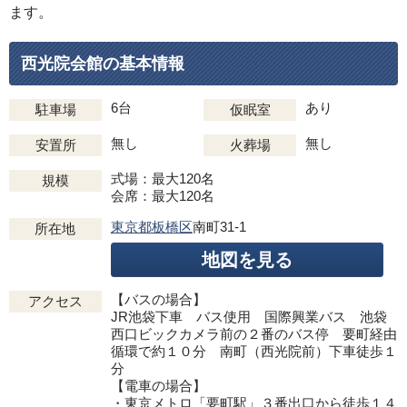
ます。
西光院会館の基本情報
6台
あり
駐車場
仮眠室
無し
無し
安置所
火葬場
式場：最大120名
規模
会席：最大120名
東京都板橋区
南町31-1
所在地
地図を見る
【バスの場合】
アクセス
JR池袋下車 バス使用 国際興業バス 池袋
西口ビックカメラ前の２番のバス停 要町経由
循環で約１０分 南町（西光院前）下車徒歩１
分
【電車の場合】
・東京メトロ「要町駅」３番出口から徒歩１４