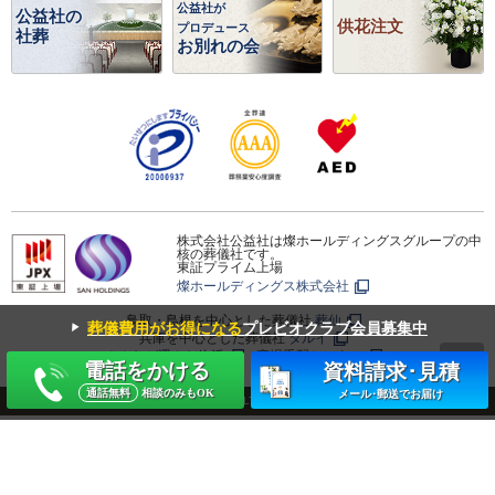
公益社が
公益社の
供花注文
プロデュース
社葬
お別れの会
株式会社公益社は燦ホールディングスグループの中
核の葬儀社です。
東証プライム上場
燦ホールディングス株式会社
鳥取・島根を中心とした葬儀社
葬仙
▼
葬儀費用がお得になる
プレビオクラブ会員募集中
兵庫を中心とした葬儀社
タルイ
みんなが選んだ終活
斎場手配センター
電話をかける
資料請求･見積
通話無料
相談のみもOK
メール･郵送でお届け
Copyright © KOEKISHA CO.,LTD. ALL RIGHTS RESERVED