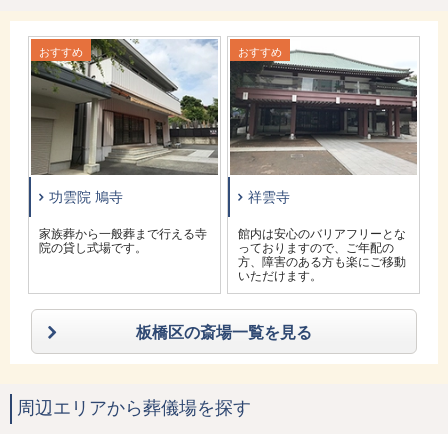
おすすめ
おすすめ
お
功雲院 鳩寺
祥雲寺
貸
家族葬から一般葬まで行える寺
館内は安心のバリアフリーとな
院の貸し式場です。
っておりますので、ご年配の
方、障害のある方も楽にご移動
いただけます。
板橋区の斎場一覧を見る
周辺エリアから葬儀場を探す