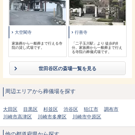
大空閣寺
行善寺
行
家族葬から一般葬まで行える寺
「二子玉川駅」より 徒歩約8
「
院の貸し式場です。
分。家族葬から一般葬まで行え
る寺院の葬儀式場です。
世田谷区の斎場一覧を見る
周辺エリアから葬儀場を探す
大田区
目黒区
杉並区
渋谷区
狛江市
調布市
川崎市高津区
川崎市多摩区
川崎市中原区
他の都道府県から探す