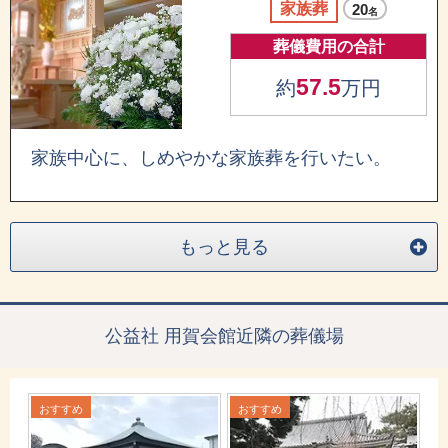
家族葬
20
名
葬儀費用の合計
57.5
約
万円
家族中心に、しめやかな家族葬を行いたい。
もっと見る
公益社 用賀会館近隣の葬儀場
おすすめ
おすすめ
お