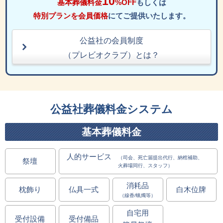
10
基本葬儀料金
%OFF
もしくは
特別プランを会員価格
にてご提供いたします。
公益社の会員制度
（プレビオクラブ）とは？
公益社葬儀料金システム
基本葬儀料金
人的サービス
（司会、死亡届提出代行、納棺補助、
祭壇
火葬場同行、スタッフ）
消耗品
枕飾り
仏具一式
白木位牌
（線香/蝋燭等）
自宅用
受付設備
受付備品