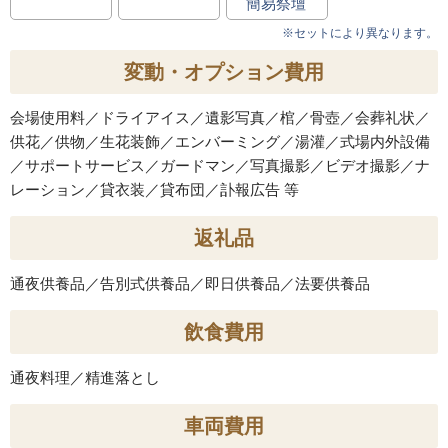
簡易祭壇
※セットにより異なります。
変動・オプション費用
会場使用料／ドライアイス／遺影写真／棺／骨壺／会葬礼状／
供花／供物／生花装飾／エンバーミング／湯灌／式場内外設備
／サポートサービス／ガードマン／写真撮影／ビデオ撮影／ナ
レーション／貸衣装／貸布団／訃報広告 等
返礼品
通夜供養品／告別式供養品／即日供養品／法要供養品
飲食費用
通夜料理／精進落とし
車両費用