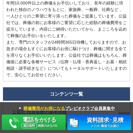
年間10,000件以上の葬儀をお手伝いしており、長年の経験に培
われた独自のノウハウをもとに、家族葬、一般葬、社葬など 、
一人ひとりのご希望に寄り添った葬儀をご提案しています。公益
社では、葬儀の前にお客様のご要望に応じた総額の葬儀費用をご
提示しています。内容にご納得いただいてから、まごころを込め
て葬儀のお手伝いをいたします。
また、専門のスタッフが24時間365日待機しておりますので、お
急ぎの場合もすぐにお客様のお傍に駆けつけ、葬儀に関する全て
を滞りなくお手伝いいたします。公益社では葬儀はもちろん、葬
儀後に必要な各種サービス（位牌・仏壇・香典返し・お墓・相続
相談・諸手続きなど）についてもトータルサポートいたしますの
で、安心してお任せください。
コンテンツ一覧
▼
葬儀費用がお得になる
プレビオクラブ会員募集中
公益社 用賀会館の基本情報
電話をかける
資料請求･見積
公益社 用賀会館の費用事例
通話無料
相談のみもOK
メール･郵送でお届け