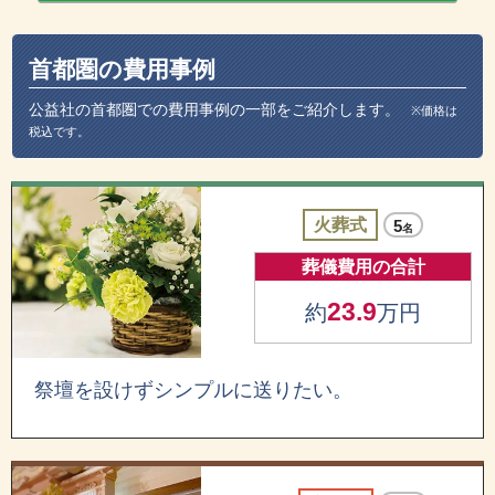
首都圏の費用事例
公益社の首都圏での費用事例の一部をご紹介します。
※価格は
税込です。
火葬式
5
名
葬儀費用の合計
23.9
約
万円
祭壇を設けずシンプルに送りたい。