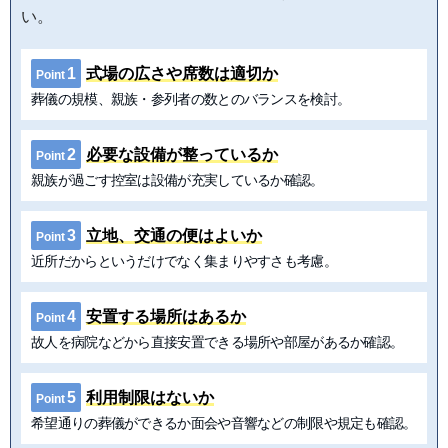
い。
1
式場の広さや席数は適切か
Point
葬儀の規模、親族・参列者の数とのバランスを検討。
2
必要な設備が整っているか
Point
親族が過ごす控室は設備が充実しているか確認。
3
立地、交通の便はよいか
Point
近所だからというだけでなく集まりやすさも考慮。
4
安置する場所はあるか
Point
故人を病院などから直接安置できる場所や部屋があるか確認。
5
利用制限はないか
Point
希望通りの葬儀ができるか面会や音響などの制限や規定も確認。