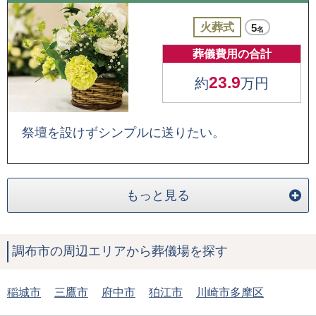
火葬式
5
名
葬儀費用の合計
23.9
約
万円
祭壇を設けずシンプルに送りたい。
もっと見る
調布市の周辺エリアから葬儀場を探す
稲城市
三鷹市
府中市
狛江市
川崎市多摩区