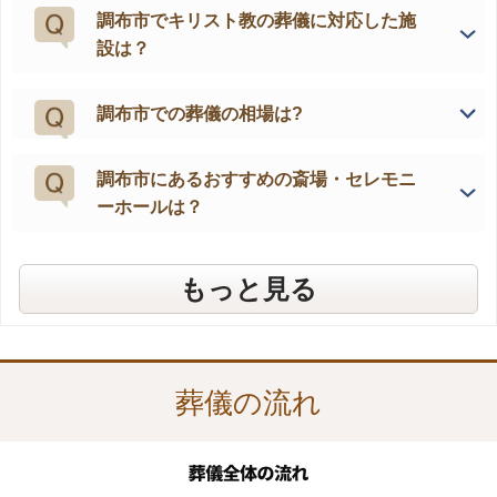
調布市でキリスト教の葬儀に対応した施
設は？
調布市での葬儀の相場は?
調布市にあるおすすめの斎場・セレモニ
ーホールは？
調布市内で小規模葬儀に対応している葬
調布市内ですぐに葬儀を行いたいが、ど
調布市で駐車場が充実した葬儀場は？
調布市の家族葬向けの葬儀施設は？
無宗教葬を調布市で行える施設は？
葬儀に参加する人数の予想の仕方はあり
葬儀式場は、どこにすればよいでしょう
家族葬を行う際に注意することはありま
葬儀の後のことも相談できますか？
“葬祭ディレクター”とは、どのような人
もっと見る
儀施設は？
こに連絡すればよいのか？
ますか？
か？
すか？
でしょうか？
葬儀の流れ