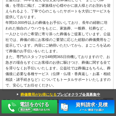
儀」を理念に掲げ、ご家族様が心穏やかに故人様とのお別れを迎
えられるよう、丁寧で心のこもったサポートを大切にサービスを
提供しております。
年間10,000件以上の葬儀をお手伝いしており、長年の経験に培
われた独自のノウハウをもとに、家族葬、一般葬、社葬など 、
一人ひとりのご希望に寄り添った葬儀をご提案しています。公益
社では、葬儀の前にお客様のご要望に応じた総額の葬儀費用をご
提示しています。内容にご納得いただいてから、まごころを込め
て葬儀のお手伝いをいたします。
また、専門のスタッフが24時間365日待機しておりますので、お
急ぎの場合もすぐにお客様のお傍に駆けつけ、葬儀に関する全て
を滞りなくお手伝いいたします。公益社では葬儀はもちろん、葬
儀後に必要な各種サービス（位牌・仏壇・香典返し・お墓・相続
相談・諸手続きなど）についてもトータルサポートいたしますの
で、安心してお任せください。
▼
葬儀費用がお得になる
プレビオクラブ会員募集中
葬儀の公益社トップ
葬儀場を探す
東京都の葬儀場・
電話をかける
資料請求･見積
斎場一覧
調布市の葬儀場・斎場一覧
通話無料
相談のみもOK
メール･郵送でお届け