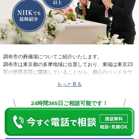
調布市の葬儀場についてご紹介いたします。
調布市は東京都の多摩地域に位置しており、東端は東京23
区の世田谷区に隣接していることから、都心のベッドタウ
ンとして発展した住宅地の多いエリアです。
もっと見る
調布市内には公営斎場はありませんが、駅から近い好立地
にある民営の斎場が多く存在します。調布市内にある公益
24時間365日ご相談可能です！
社の斎場には、京王線の仙川駅から徒歩2分という好立地の
「
公益社 仙川会館
」があります。新しく清潔感に溢れた館
内はバリアフリーも整っているので、どんな方にも安心し
て利用していただけます。家族葬にも適しており、落ち着
いて故人とのお別れができる理想的な会館です。