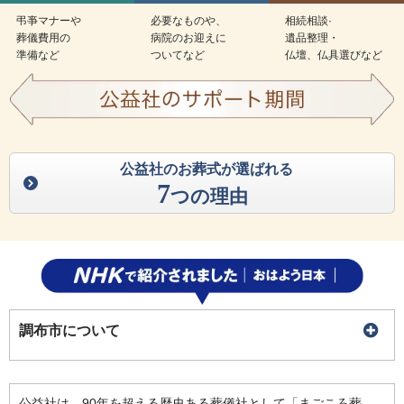
弔亊マナーや
必要なものや、
相続相談·
葬儀費用の
病院のお迎えに
遺品整理・
準備など
ついてなど
仏壇、仏具選びなど
公益社のお葬式が選ばれる
7
つの理由
調布市について
公益社は、90年を超える歴史ある葬儀社として「まごころ葬