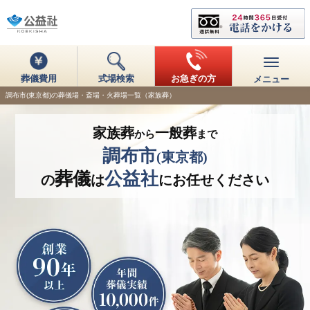
葬儀費用
式場検索
お急ぎの方
メニュー
調布市(東京都)の葬儀場・斎場・火葬場一覧（家族葬）
家族葬
一般葬
から
まで
調布市
(東京都)
葬儀
公益社
の
は
にお任せください