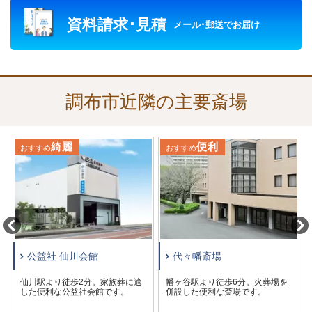
その他京王線・京王相模原線の調布駅近くの「京王メモリ
資料請求･見積
アル調布」など、公益社で施設の予約や葬儀の施行サービ
メール･郵送でお届け
スを承っている式場も数ヶ所あります。
調布市近隣の主要斎場
綺麗
便利
おすすめ
おすすめ
公益社 仙川会館
代々幡斎場
仙川駅より徒歩2分。家族葬に適
幡ヶ谷駅より徒歩6分。火葬場を
した便利な公益社会館です。
併設した便利な斎場です。