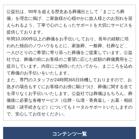
公益社は、90年を超える歴史ある葬儀社として「まごころ葬
儀」を理念に掲げ、ご家族様が心穏やかに故人様とのお別れを迎
えられるよう、丁寧で心のこもったサポートを大切にサービスを
提供しております。
年間10,000件以上の葬儀をお手伝いしており、長年の経験に培
われた独自のノウハウをもとに、家族葬、一般葬、社葬など 、
一人ひとりのご希望に寄り添った葬儀をご提案しています。公益
社では、葬儀の前にお客様のご要望に応じた総額の葬儀費用をご
提示しています。内容にご納得いただいてから、まごころを込め
て葬儀のお手伝いをいたします。
また、専門のスタッフが24時間365日待機しておりますので、お
急ぎの場合もすぐにお客様のお傍に駆けつけ、葬儀に関する全て
を滞りなくお手伝いいたします。公益社では葬儀はもちろん、葬
儀後に必要な各種サービス（位牌・仏壇・香典返し・お墓・相続
相談・諸手続きなど）についてもトータルサポートいたしますの
で、安心してお任せください。
コンテンツ一覧