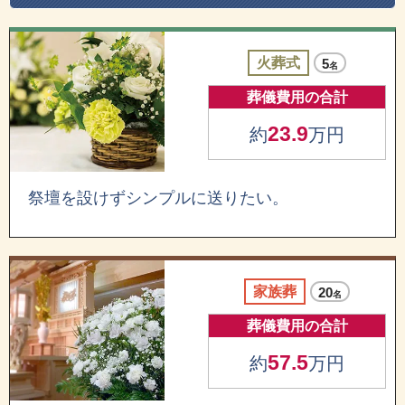
火葬式
5
名
葬儀費用の合計
23.9
約
万円
祭壇を設けずシンプルに送りたい。
家族葬
20
名
葬儀費用の合計
57.5
約
万円