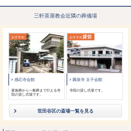
三軒茶屋教会近隣の葬儀場
貸切
おすすめ
おすすめ
お
感応寺会館
圓泉寺 太子会館
家族葬から一般葬まで行える寺
寺院の貸し式場です。
院の貸し式場です。
世田谷区の斎場一覧を見る