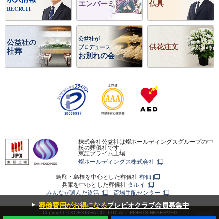
エンバーミング
仏具
RECRUIT
公益社が
公益社の
供花注文
プロデュース
社葬
お別れの会
株式会社公益社は燦ホールディングスグループの中
核の葬儀社です。
東証プライム上場
燦ホールディングス株式会社
鳥取・島根を中心とした葬儀社
葬仙
兵庫を中心とした葬儀社
タルイ
みんなが選んだ終活
斎場手配センター
▼
葬儀費用がお得になる
プレビオクラブ会員募集中
Copyright © KOEKISHA CO.,LTD. ALL RIGHTS RESERVED