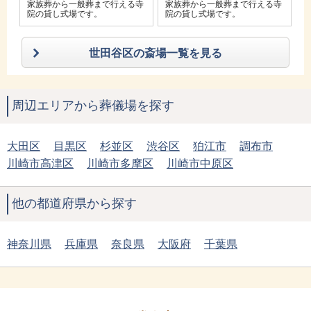
寺
家族葬から一般葬まで行える寺
家族葬から一般葬まで行える寺
院の貸し式場です。
院の貸し式場です。
世田谷区の斎場一覧を見る
周辺エリアから葬儀場を探す
大田区
目黒区
杉並区
渋谷区
狛江市
調布市
川崎市高津区
川崎市多摩区
川崎市中原区
他の都道府県から探す
神奈川県
兵庫県
奈良県
大阪府
千葉県