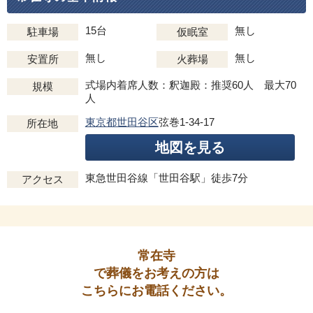
15台
無し
駐車場
仮眠室
無し
無し
安置所
火葬場
式場内着席人数：釈迦殿：推奨60人 最大70
規模
人
東京都世田谷区
弦巻1-34-17
所在地
地図を見る
東急世田谷線「世田谷駅」徒歩7分
アクセス
常在寺
で葬儀をお考えの方は
こちらにお電話ください。