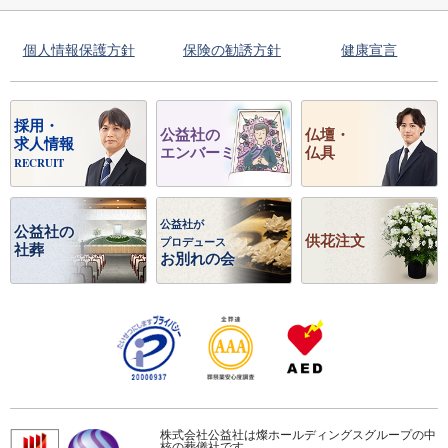
個人情報保護方針
保険の勧誘方針
健康宣言
採用・
公益社の
仏壇・
求人情報
エンバーミング
仏具
RECRUIT
公益社が
公益社の
供花注文
プロデュース
社葬
お別れの会
株式会社公益社は燦ホールディングスグループの中
核の葬儀社です。