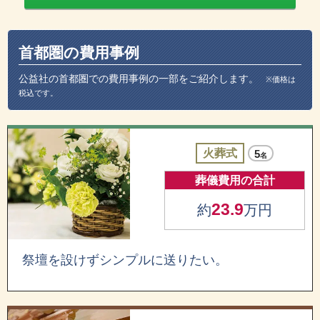
首都圏の費用事例
公益社の首都圏での費用事例の一部をご紹介します。
※価格は
税込です。
火葬式
5
名
葬儀費用の合計
23.9
約
万円
祭壇を設けずシンプルに送りたい。