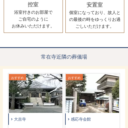
控室
安置室
浴室付きのお部屋で
個室になっており、故人と
ご自宅のように
の最後の時をゆっくりお過
お休みいただけます。
ごしいただけます。
常在寺近隣の葬儀場
おすすめ
おすすめ
お
大吉寺
感応寺会館