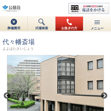
葬儀費用
式場検索
お急ぎの方
メニュー
代々幡斎場
よよはたさいじょう