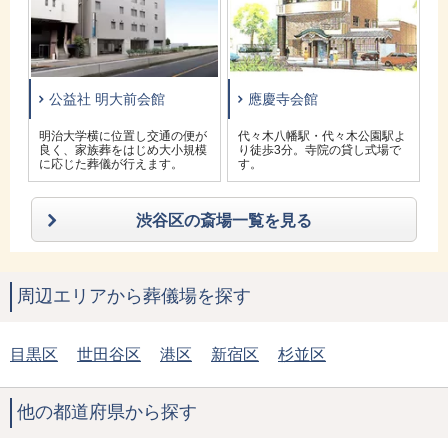
公益社 明大前会館
應慶寺会館
の
明治大学横に位置し交通の便が
代々木八幡駅・代々木公園駅よ
良く、家族葬をはじめ大小規模
り徒歩3分。寺院の貸し式場で
に応じた葬儀が行えます。
す。
渋谷区の斎場一覧を見る
周辺エリアから葬儀場を探す
目黒区
世田谷区
港区
新宿区
杉並区
他の都道府県から探す