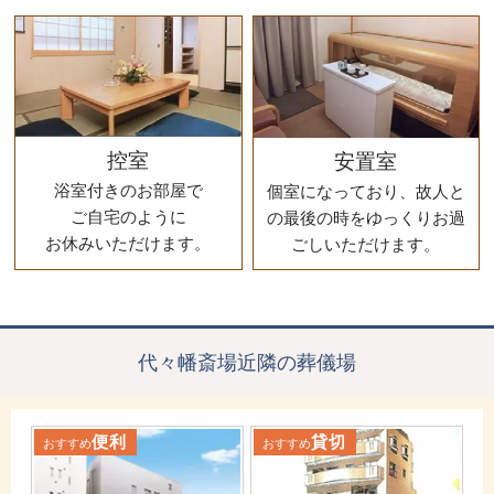
控室
安置室
浴室付きのお部屋で
個室になっており、故人と
ご自宅のように
の最後の時をゆっくりお過
お休みいただけます。
ごしいただけます。
代々幡斎場近隣の葬儀場
便利
貸切
おすすめ
おすすめ
お