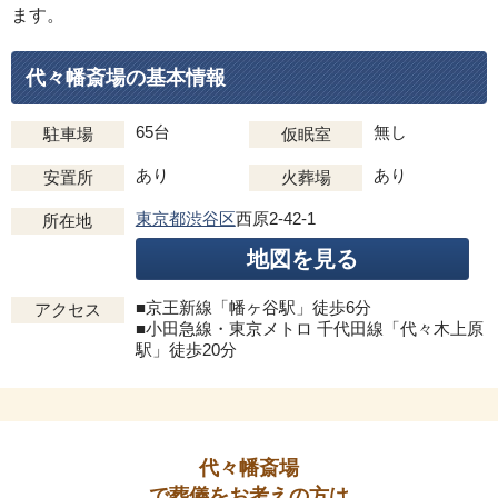
ます。
代々幡斎場の基本情報
65台
無し
駐車場
仮眠室
あり
あり
安置所
火葬場
東京都渋谷区
西原2-42-1
所在地
地図を見る
■京王新線「幡ヶ谷駅」徒歩6分
アクセス
■小田急線・東京メトロ 千代田線「代々木上原
駅」徒歩20分
代々幡斎場
で葬儀をお考えの方は