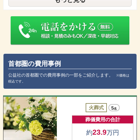
首都圏の費用事例
公益社の首都圏での費用事例の一部をご紹介します。
※価格は
税込です。
火葬式
5
名
葬儀費用の合計
23.9
約
万円