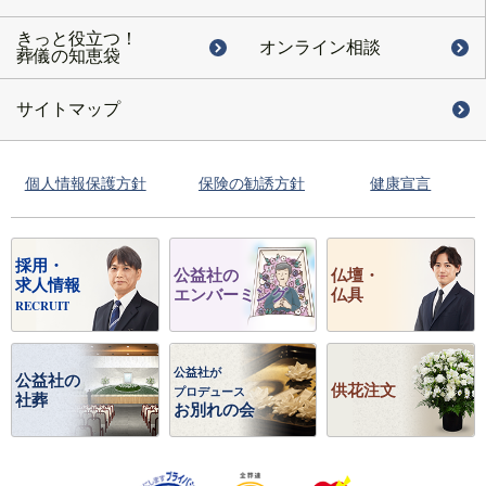
きっと役立つ！
オンライン相談
葬儀の知恵袋
サイトマップ
個人情報保護方針
保険の勧誘方針
健康宣言
採用・
公益社の
仏壇・
求人情報
エンバーミング
仏具
RECRUIT
公益社が
公益社の
供花注文
プロデュース
社葬
お別れの会