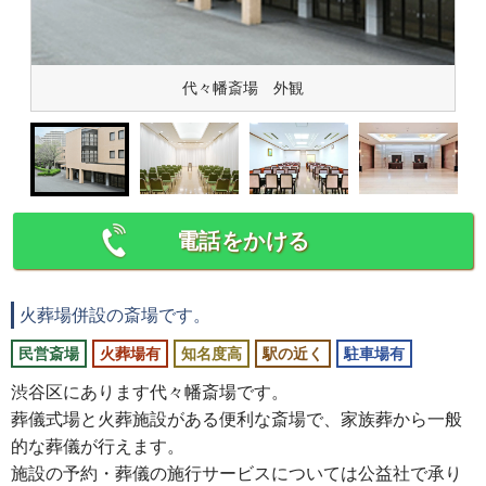
代々幡斎場 外観
電話をかける
火葬場併設の斎場です。
民営斎場
火葬場有
知名度高
駅の近く
駐車場有
渋谷区にあります代々幡斎場です。
葬儀式場と火葬施設がある便利な斎場で、家族葬から一般
的な葬儀が行えます。
施設の予約・葬儀の施行サービスについては公益社で承り