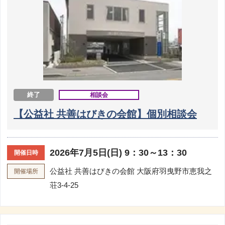
終了
相談会
【公益社 共善はびきの会館】個別相談会
2026年7月5日(日) 9：30～13：30
開催日時
公益社 共善はびきの会館
大阪府羽曳野市恵我之
開催場所
荘3-4-25