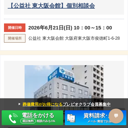
【公益社 東大阪会館】個別相談会
2026年6月21日(日) 10：00～15：00
開催日時
公益社 東大阪会館
大阪府東大阪市俊徳町1-6-28
開催場所
▼
葬儀費用がお得になる
プレビオクラブ会員募集中
電話をかける
資料請求･見積
通話無料
相談のみもOK
メール･郵送でお届け