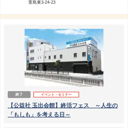
萱島東3-24-23
終了
イベント・セミナー
【公益社 玉出会館】終活フェス ～人生の
「もしも」を考える日～