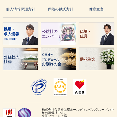
個人情報保護方針
保険の勧誘方針
健康宣言
採用・
公益社の
仏壇・
求人情報
エンバーミング
仏具
RECRUIT
公益社が
公益社の
供花注文
プロデュース
社葬
お別れの会
株式会社公益社は燦ホールディングスグループの中
核の葬儀社です。
東証プライム上場