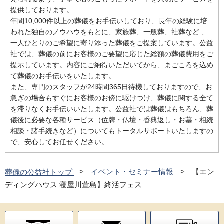
提供しております。
年間10,000件以上の葬儀をお手伝いしており、長年の経験に培
われた独自のノウハウをもとに、家族葬、一般葬、社葬など 、
一人ひとりのご希望に寄り添った葬儀をご提案しています。公益
社では、葬儀の前にお客様のご要望に応じた総額の葬儀費用をご
提示しています。内容にご納得いただいてから、まごころを込め
て葬儀のお手伝いをいたします。
また、専門のスタッフが24時間365日待機しておりますので、お
急ぎの場合もすぐにお客様のお傍に駆けつけ、葬儀に関する全て
を滞りなくお手伝いいたします。公益社では葬儀はもちろん、葬
儀後に必要な各種サービス（位牌・仏壇・香典返し・お墓・相続
相談・諸手続きなど）についてもトータルサポートいたしますの
で、安心してお任せください。
葬儀の公益社トップ
イベント・セミナー情報
【エン
ディングハウス 寝屋川萱島】終活フェス