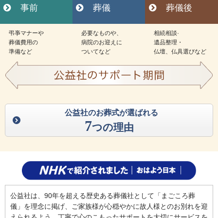
事前
葬儀
葬儀後
弔亊マナーや
必要なものや、
相続相談·
葬儀費用の
病院のお迎えに
遺品整理・
準備など
ついてなど
仏壇、仏具選びなど
公益社のお葬式が選ばれる
7
つの理由
公益社は、90年を超える歴史ある葬儀社として「まごころ葬
儀」を理念に掲げ、ご家族様が心穏やかに故人様とのお別れを迎
えられるよう、丁寧で心のこもったサポートを大切にサービスを