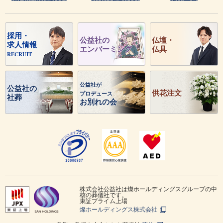
採用・
公益社の
仏壇・
求人情報
エンバーミング
仏具
RECRUIT
公益社が
公益社の
供花注文
プロデュース
社葬
お別れの会
株式会社公益社は燦ホールディングスグループの中
核の葬儀社です。
東証プライム上場
燦ホールディングス株式会社