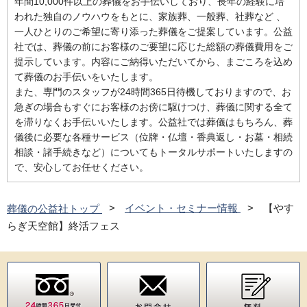
年間10,000件以上の葬儀をお手伝いしており、長年の経験に培
われた独自のノウハウをもとに、家族葬、一般葬、社葬など 、
一人ひとりのご希望に寄り添った葬儀をご提案しています。公益
社では、葬儀の前にお客様のご要望に応じた総額の葬儀費用をご
提示しています。内容にご納得いただいてから、まごころを込め
て葬儀のお手伝いをいたします。
また、専門のスタッフが24時間365日待機しておりますので、お
急ぎの場合もすぐにお客様のお傍に駆けつけ、葬儀に関する全て
を滞りなくお手伝いいたします。公益社では葬儀はもちろん、葬
儀後に必要な各種サービス（位牌・仏壇・香典返し・お墓・相続
相談・諸手続きなど）についてもトータルサポートいたしますの
で、安心してお任せください。
葬儀の公益社トップ
イベント・セミナー情報
【やす
らぎ天空館】終活フェス