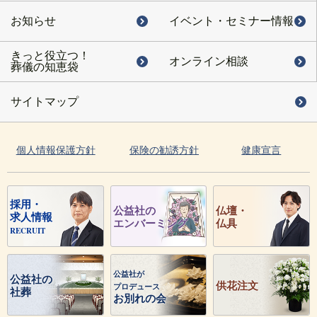
お知らせ
イベント・
セミナー情報
きっと役立つ！
オンライン相談
葬儀の知恵袋
サイトマップ
個人情報保護方針
保険の勧誘方針
健康宣言
採用・
公益社の
仏壇・
求人情報
エンバーミング
仏具
RECRUIT
公益社が
公益社の
供花注文
プロデュース
社葬
お別れの会