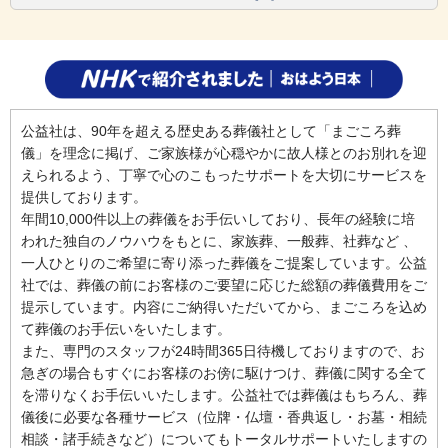
公益社は、90年を超える歴史ある葬儀社として「まごころ葬
儀」を理念に掲げ、ご家族様が心穏やかに故人様とのお別れを迎
えられるよう、丁寧で心のこもったサポートを大切にサービスを
提供しております。
年間10,000件以上の葬儀をお手伝いしており、長年の経験に培
われた独自のノウハウをもとに、家族葬、一般葬、社葬など 、
一人ひとりのご希望に寄り添った葬儀をご提案しています。公益
社では、葬儀の前にお客様のご要望に応じた総額の葬儀費用をご
提示しています。内容にご納得いただいてから、まごころを込め
て葬儀のお手伝いをいたします。
また、専門のスタッフが24時間365日待機しておりますので、お
急ぎの場合もすぐにお客様のお傍に駆けつけ、葬儀に関する全て
を滞りなくお手伝いいたします。公益社では葬儀はもちろん、葬
儀後に必要な各種サービス（位牌・仏壇・香典返し・お墓・相続
相談・諸手続きなど）についてもトータルサポートいたしますの