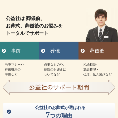
公益社は 葬儀前、
お葬式、葬儀後のお悩みを
トータルでサポート
事前
葬儀
葬儀後
弔亊マナーや
必要なものや、
相続相談·
葬儀費用の
病院のお迎えに
遺品整理・
準備など
ついてなど
仏壇、仏具選びなど
公益社のお葬式が選ばれる
7
つの理由