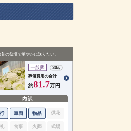
お花の祭壇で華やかに送りたい。
一般葬
30
名
葬儀費用の合計
81.7
約
万円
内訳
供花
行
車両
物品
礼
食事
火葬
式場