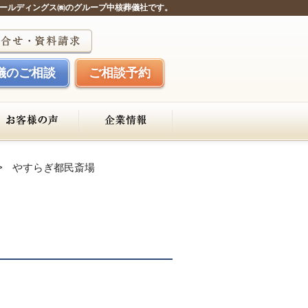
ールディングス㈱のグループ中核葬儀社です。
儀のご相談
ご相談予約
やすらぎ都民斎場