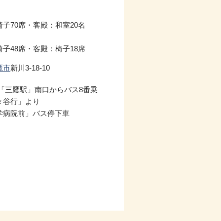
子70席・客殿：和室20名
子48席・客殿：椅子18席
鷹市
新川3-18-10
線「三鷹駅」南口からバス8番乗
々谷行」より
学病院前」バス停下車