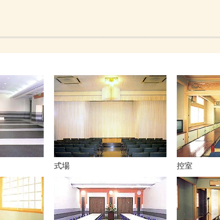
式場
控室