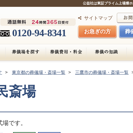
公益社は東証プライム上場燦ホ
サイトマップ
0120-94-8341
お急ぎの方
葬
す
東京都の葬儀場・斎場一覧
三鷹市の葬儀場・斎場一覧
民斎場
式場です。