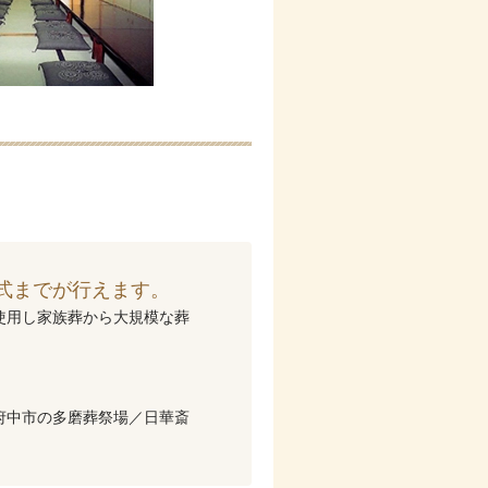
式までが行えます。
使用し家族葬から大規模な葬
府中市の多磨葬祭場／日華斎
。