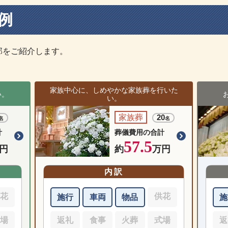
例
部をご紹介します。
家族中心に、しめやかな家族葬を行いた
い。
い。
家族葬
20
名
名
計
葬儀費用の合計
57.5
円
約
万円
内訳
供花
供花
施行
車両
物品
施
式場
返礼
食事
火葬
式場
返