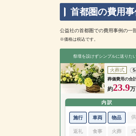
首都圏の費用事
公益社の首都圏での費用事例の一
※価格は税込です。
祭壇を設けずシンプルに送りた
火葬式
5
葬儀費用の合
23.9
約
万
内訳
施行
車両
物品
返礼
食事
火葬