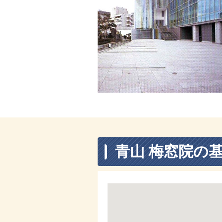
青山 梅窓院の