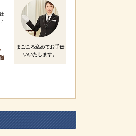
社
ご
す
まごころ込めてお手伝
の
いいたします。
儀