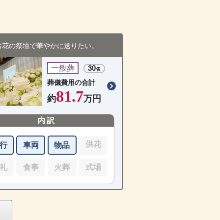
お花の祭壇で華やかに送りたい。
一般葬
30
名
葬儀費用の合計
81.7
約
万円
内訳
供花
行
車両
物品
礼
食事
火葬
式場