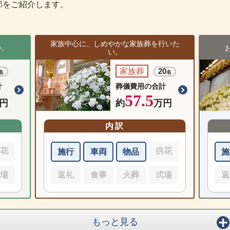
部をご紹介します。
家族中心に、しめやかな家族葬を行いた
い。
い。
家族葬
20
名
名
計
葬儀費用の合計
57.5
円
約
万円
内訳
供花
供花
施行
車両
物品
施
式場
返礼
食事
火葬
式場
返
もっと見る