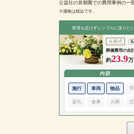
公益社の首都圏での費用事例の一
※価格は税込です。
祭壇を設けずシンプルに送りた
火葬式
5
葬儀費用の合
23.9
約
万
内訳
施行
車両
物品
返礼
食事
火葬