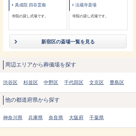
真成院 四谷霊廟
法蔵寺斎場
家
寺院の貸し式場です。
寺院の貸し式場です。
営
新宿区の斎場一覧を見る
周辺エリアから葬儀場を探す
渋谷区
杉並区
中野区
千代田区
文京区
豊島区
他の都道府県から探す
神奈川県
兵庫県
奈良県
大阪府
千葉県