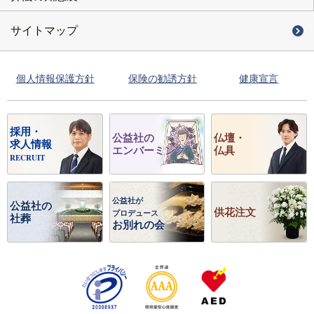
サイトマップ
個人情報保護方針
保険の勧誘方針
健康宣言
採用・
公益社の
仏壇・
求人情報
エンバーミング
仏具
RECRUIT
公益社が
公益社の
供花注文
プロデュース
社葬
お別れの会