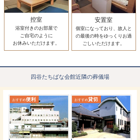
控室
安置室
浴室付きのお部屋で
個室になっており、故人と
ご自宅のように
の最後の時をゆっくりお過
お休みいただけます。
ごしいただけます。
四谷たちばな会館近隣の葬儀場
便利
貸切
おすすめ
おすすめ
お