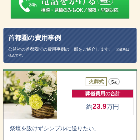
首都圏の費用事例
公益社の首都圏での費用事例の一部をご紹介します。
※価格は
税込です。
火葬式
5
名
葬儀費用の合計
23.9
約
万円
祭壇を設けずシンプルに送りたい。