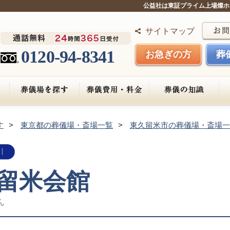
公益社は東証プライム上場燦ホ
サイトマップ
0120-94-8341
お急ぎの方
葬
す
東京都の葬儀場・斎場一覧
東久留米市の葬儀場・斎場一
久留米会館
ん