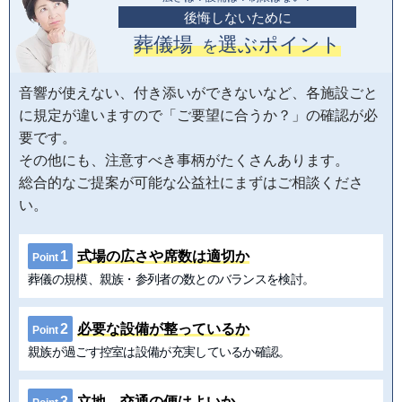
後悔しないために
葬儀場
選ぶポイント
を
音響が使えない、付き添いができないなど、各施設ごと
に規定が違いますので「ご要望に合うか？」の確認が必
要です。
その他にも、注意すべき事柄がたくさんあります。
総合的なご提案が可能な公益社にまずはご相談くださ
い。
1
式場の広さや席数は適切か
Point
葬儀の規模、親族・参列者の数とのバランスを検討。
2
必要な設備が整っているか
Point
親族が過ごす控室は設備が充実しているか確認。
3
立地、交通の便はよいか