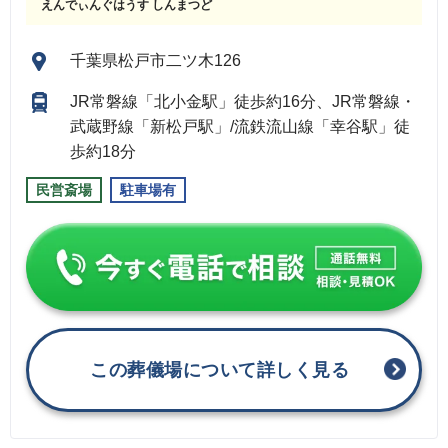
えんでぃんぐはうす しんまつど
千葉県松戸市二ツ木126
JR常磐線「北小金駅」徒歩約16分、JR常磐線・
武蔵野線「新松戸駅」/流鉄流山線「幸谷駅」徒
歩約18分
民営斎場
駐車場有
この葬儀場について詳しく見る