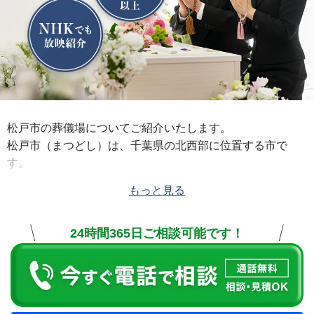
松戸市の葬儀場についてご紹介いたします。
松戸市（まつどし）は、千葉県の北西部に位置する市で
す。
人口は約50万人と、日本の市の人口順位において非政令指
もっと見る
定都市・非中核市としては最多の人口を有する市です。
また、千葉県内では千葉市、船橋市に次いで第3位の人口規
24時間365日ご相談可能です！
模を誇ります。
江戸時代には水戸街道の宿場町・松戸宿として栄え、江戸
川の渡し舟として有名な「矢切の渡し」があった地として
も有名で、戦後は宅地化が進み、東京のベッドタウンとし
て発展してきた経緯があります。