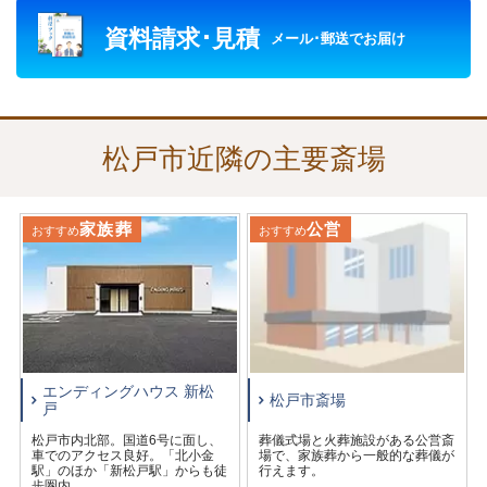
松戸市には「
エンディングハウス新松戸
」があり、宗旨・
資料請求･見積
宗派を問わず、様々なご葬儀のお手伝いをさせていただき
メール･郵送でお届け
ます。
松戸市近隣の主要斎場
家族葬
公営
おすすめ
おすすめ
エンディングハウス 新松
松戸市斎場
戸
松戸市内北部。国道6号に面し、
葬儀式場と火葬施設がある公営斎
車でのアクセス良好。「北小金
場で、家族葬から一般的な葬儀が
駅」のほか「新松戸駅」からも徒
行えます。
歩圏内。