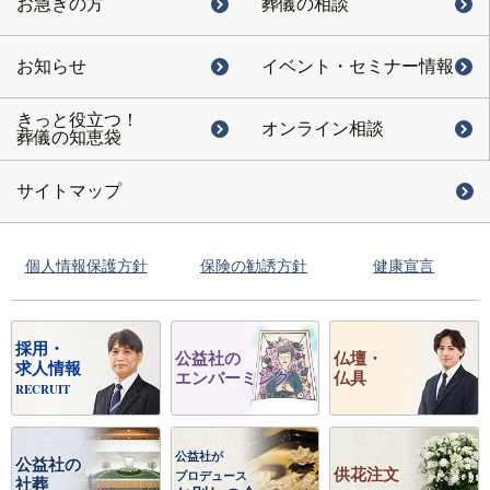
お急ぎの方
葬儀の相談
お知らせ
イベント・
セミナー情報
きっと役立つ！
オンライン相談
葬儀の知恵袋
サイトマップ
個人情報保護方針
保険の勧誘方針
健康宣言
採用・
公益社の
仏壇・
求人情報
エンバーミング
仏具
RECRUIT
公益社が
公益社の
供花注文
プロデュース
社葬