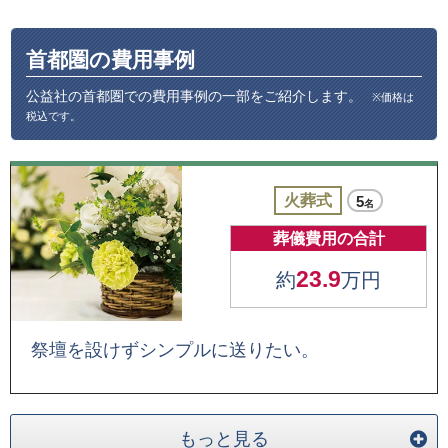
首都圏の費用事例
公益社の首都圏での費用事例の一部をご紹介します。
※価格は
税込です。
火葬式
5
名
葬儀費用の合計
23.9
約
万円
祭壇を設けずシンプルに送りたい。
もっと見る