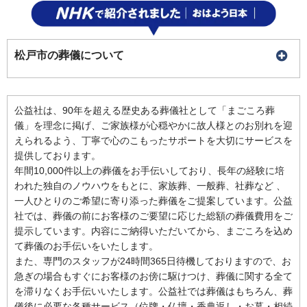
松戸市の葬儀について
公益社は、90年を超える歴史ある葬儀社として「まごころ葬
儀」を理念に掲げ、ご家族様が心穏やかに故人様とのお別れを迎
えられるよう、丁寧で心のこもったサポートを大切にサービスを
提供しております。
年間10,000件以上の葬儀をお手伝いしており、長年の経験に培
われた独自のノウハウをもとに、家族葬、一般葬、社葬など 、
一人ひとりのご希望に寄り添った葬儀をご提案しています。公益
社では、葬儀の前にお客様のご要望に応じた総額の葬儀費用をご
提示しています。内容にご納得いただいてから、まごころを込め
て葬儀のお手伝いをいたします。
また、専門のスタッフが24時間365日待機しておりますので、お
急ぎの場合もすぐにお客様のお傍に駆けつけ、葬儀に関する全て
を滞りなくお手伝いいたします。公益社では葬儀はもちろん、葬
儀後に必要な各種サービス（位牌・仏壇・香典返し・お墓・相続