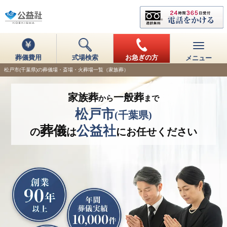
葬儀費用
式場検索
お急ぎの方
メニュー
松戸市(千葉県)の葬儀場・斎場・火葬場一覧（家族葬）
家族葬
一般葬
から
まで
松戸市
(千葉県)
葬儀
公益社
の
は
にお任せください