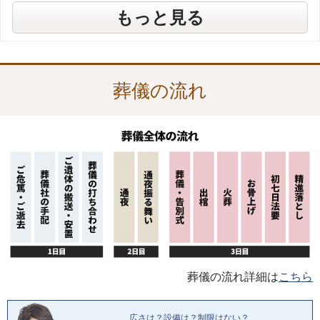
葬儀の後のことも相談できますか？
“葬祭ディレクター”とは、どのような人
もっと見る
でしょうか？
葬儀の流れ
葬儀の流れ詳細は
こちら
広さは？設備は？制限はない？