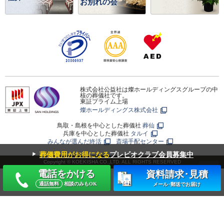
お別れの会
株式会社公益社は燦ホールディングスグループの中
核の葬儀社です。
東証プライム上場
燦ホールディングス株式会社
鳥取・島根を中心とした葬儀社
葬仙
兵庫を中心とした葬儀社
タルイ
みんなが選んだ終活
斎場手配センター
▼
葬儀費用がお得になる
プレビオクラブ会員募集中
Copyright © KOEKISHA CO.,LTD. ALL RIGHTS RESERVED
電話をかける
資料請求･見積
通話無料
相談のみもOK
メール･郵送でお届け