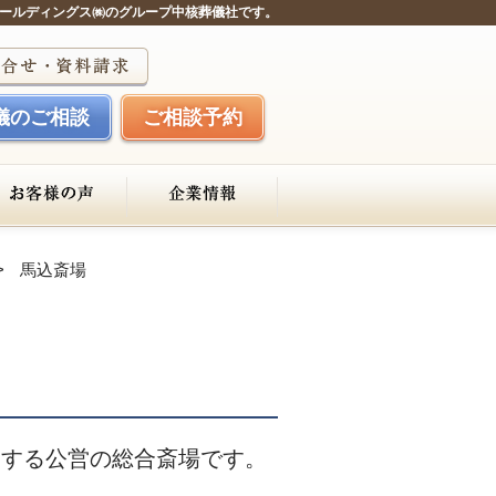
ールディングス㈱のグループ中核葬儀社です。
儀のご相談
ご相談予約
馬込斎場
営する公営の総合斎場です。