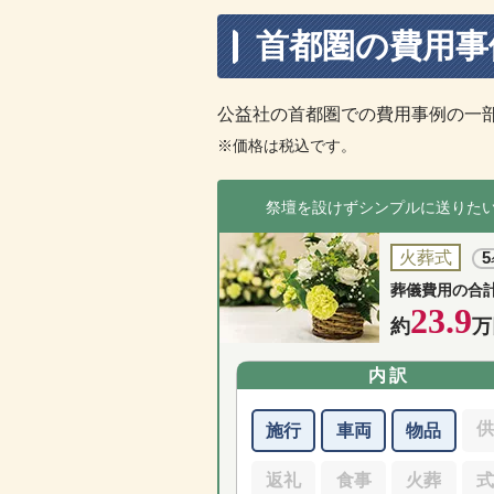
首都圏の費用事
公益社の首都圏での費用事例の一
※価格は税込です。
祭壇を設けずシンプルに送りた
火葬式
5
葬儀費用の合
23.9
約
万
内訳
施行
車両
物品
返礼
食事
火葬