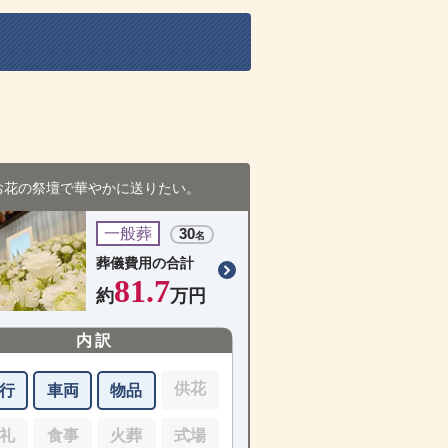
お花の祭壇で華やかに送りたい。
一般葬
30
名
葬儀費用の合計
81.7
約
万円
内訳
供花
行
車両
物品
礼
食事
火葬
式場