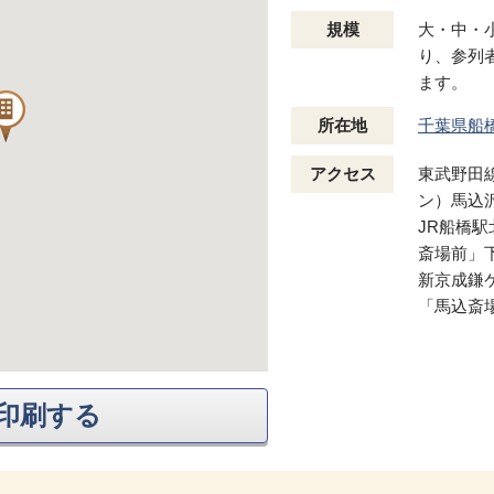
規模
大・中・
り、参列
ます。
所在地
千葉県船
アクセス
東武野田
ン）馬込
JR船橋
斎場前」
新京成鎌
「馬込斎
印刷する