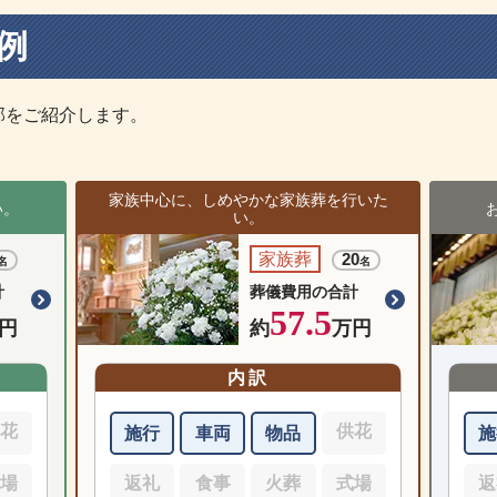
例
部をご紹介します。
家族中心に、しめやかな家族葬を行いた
い。
い。
家族葬
20
名
名
計
葬儀費用の合計
57.5
円
約
万円
内訳
供花
供花
施行
車両
物品
施
式場
返礼
食事
火葬
式場
返