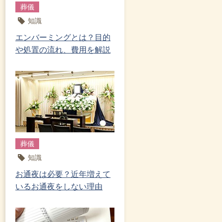
葬儀
知識
エンバーミングとは？目的
や処置の流れ、費用を解説
葬儀
知識
お通夜は必要？近年増えて
いるお通夜をしない理由