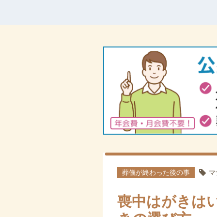
葬儀が終わった後の事
マ
喪中はがきは