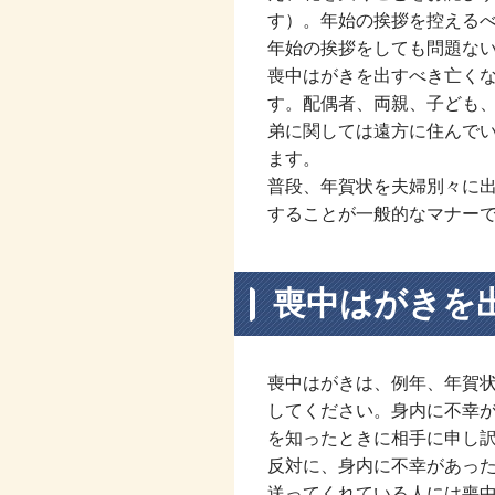
す）。年始の挨拶を控える
年始の挨拶をしても問題な
喪中はがきを出すべき亡く
す。配偶者、両親、子ども
弟に関しては遠方に住んで
ます。
普段、年賀状を夫婦別々に
することが一般的なマナー
喪中はがきを
喪中はがきは、例年、年賀
してください。身内に不幸
を知ったときに相手に申し
反対に、身内に不幸があっ
送ってくれている人には喪