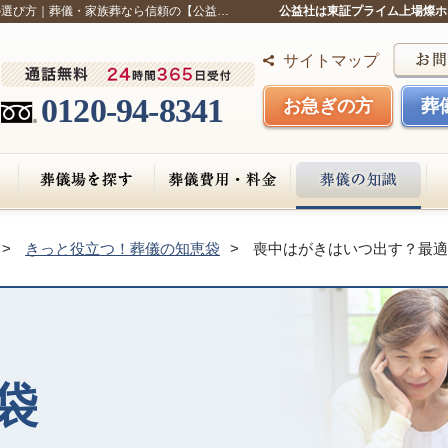
の選び方｜葬儀・家族葬なら信頼の【公益…
公益社は東証プライム上場燦ホ
サイトマップ
0120-94-8341
お急ぎの方
葬
きっと役立つ！葬儀の知恵袋
喪中はがきはいつ出す？最適
袋