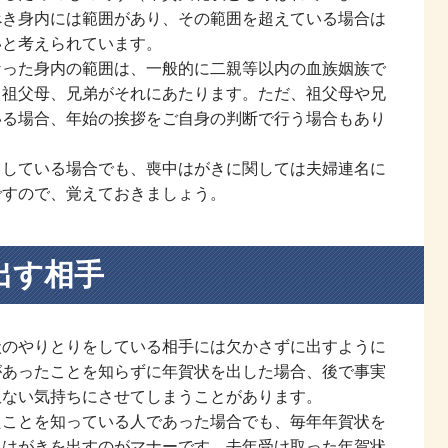
べき身内には範囲があり、その範囲を超えている場合は
いと考えられています。
なった身内の範囲は、一般的に二親等以内の血族姻族で
、祖父母、兄弟がそれにあたります。ただ、祖父母や兄
いる場合、年始の挨拶をご自身の判断で行う場合もあり
出している場合でも、喪中はがきに関しては夫婦連名に
ですので、覚えておきましょう。
出す相手
状のやりとりをしている相手には欠かさずに出すように
があったことを知らずに年賀状を出した場合、後で事実
訳ない気持ちにさせてしまうことがあります。
たことを知っている人であった場合でも、毎年年賀状を
中はがきを出すのがマナーです。去年受け取った年賀状