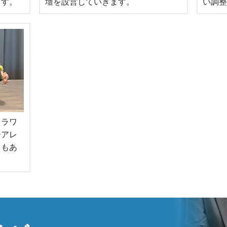
ます。
壇を設営していきます。
い調整
フラワ
ーアレ
ともあ