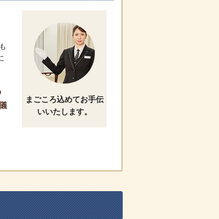
も
に
の
まごころ込めてお手伝
儀
いいたします。