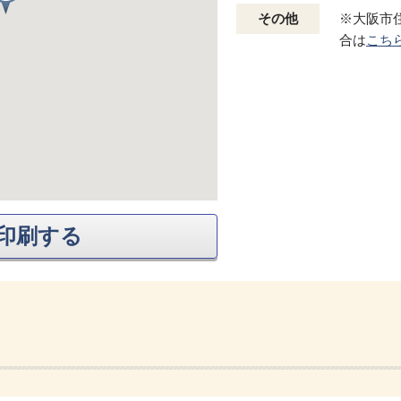
その他
※大阪市
合は
こち
印刷する