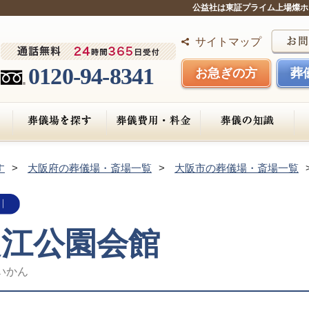
公益社は東証プライム上場燦ホ
サイトマップ
0120-94-8341
お急ぎの方
葬
す
大阪府の葬儀場・斎場一覧
大阪市の葬儀場・斎場一覧
之江公園会館
いかん