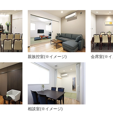
親族控室(※イメージ)
会席室(※イ
相談室(※イメージ)