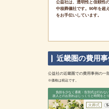
公益社は、透明性と信頼性の
中核葬儀社です。90年を超え
をお手伝いしています。
近畿圏の費用事
公益社の近畿圏での費用事例の一
※価格は税込です。
負担を少なく通夜・告別式は行わな
故人とのお別れはじっくりと時間をと
火葬式
5