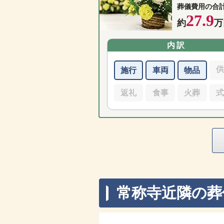
葬儀費用の合
27.9
約
万
内訳
施行
車両
物品
返礼
食事
火葬
常称寺近隣の葬