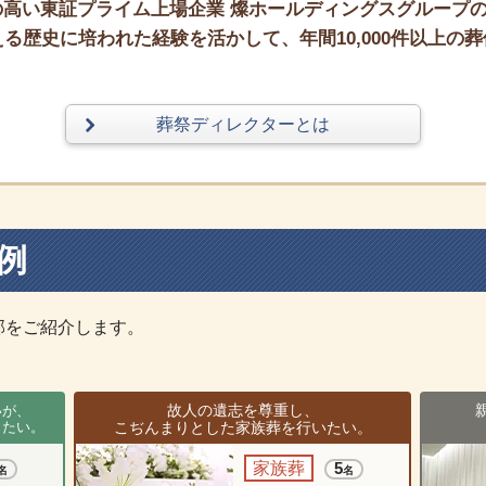
高い東証プライム上場企業 燦ホールディングスグループ
る歴史に培われた経験を活かして、年間10,000件以上の葬
葬祭ディレクターとは
例
部をご紹介します。
故人の遺志を尊重し、
いが、
りたい。
こぢんまりとした家族葬を行いたい。
家族葬
5
名
名