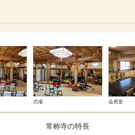
式場
会席室
常称寺の特長