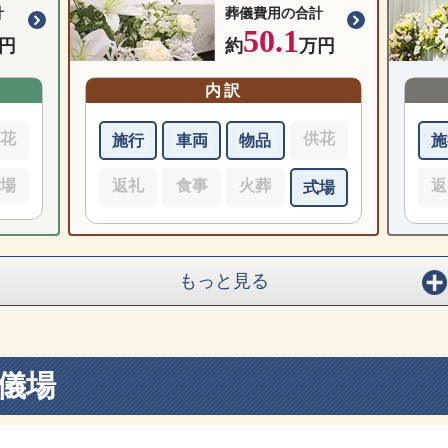
計
葬儀費用の合計
50.1
円
約
万円
内訳
供花
供花
施行
車両
物品
施
式場
返礼
食事
火葬
返
式場
もっと見る
儀場