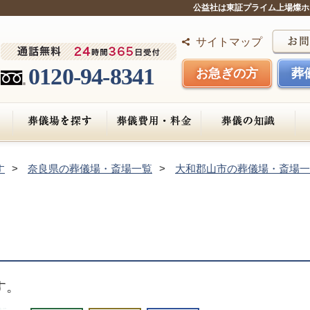
公益社は東証プライム上場燦ホ
サイトマップ
0120-94-8341
お急ぎの方
葬
す
奈良県の葬儀場・斎場一覧
大和郡山市の葬儀場・斎場一
す。