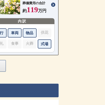
葬儀費用の合計
119
約
万円
内訳
供花
行
車両
物品
礼
食事
火葬
式場