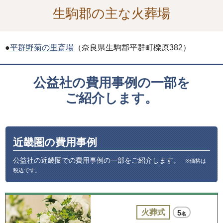
生駒郡の主な火葬場
●
平群野菊の里斎場
（奈良県生駒郡平群町櫟原382）
公益社の費用事例の一部を
ご紹介します。
近畿圏の費用事例
公益社の近畿圏での費用事例の一部をご紹介します。
※価格は
税込です。
火葬式
5
名