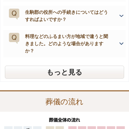
生駒郡の役所への手続きについてはどう
すればよいですか？
料理などのふるまい方が地域で違うと聞
きました。どのような場合があります
か？
葬儀費用の注意点は、どんな所ですか？
もしもの時、すぐに必要なものは何です
深夜・早朝でも対応してくれますか？
葬儀に参加する人数の予想の仕方はあり
葬儀式場は、どこにすればよいでしょう
家族葬を行う際に注意することはありま
葬儀の後のことも相談できますか？
“葬祭ディレクター”とは、どのような人
もっと見る
か？
ますか？
か？
すか？
でしょうか？
葬儀の流れ