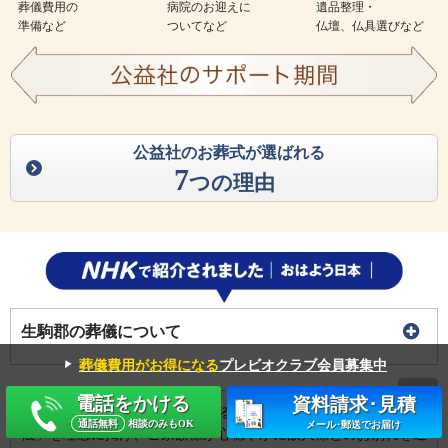
葬儀費用の
病院のお迎えに
遺品整理・
準備など
ついてなど
仏壇、仏具選びなど
公益社のお葬式が選ばれる
7
つの理由
生駒郡の葬儀について
▼
葬儀費用がお得になる
プレビオクラブ会員募集中
電話をかける
資料請求･見積
公益社は、90年を超える歴史ある葬儀社として「まごころ葬
通話無料
相談のみもOK
メール･郵送でお届け
儀」を理念に掲げ、ご家族様が心穏やかに故人様とのお別れを迎