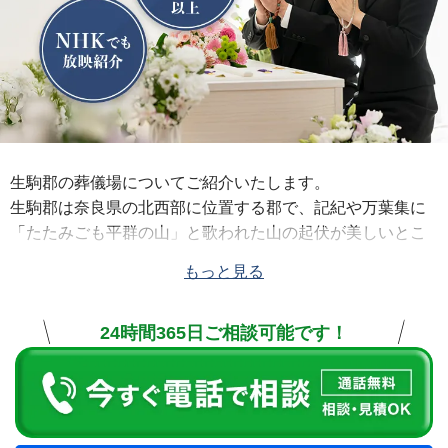
生駒郡の葬儀場についてご紹介いたします。
生駒郡は奈良県の北西部に位置する郡で、記紀や万葉集に
「たたみごも平群の山」と歌われた山の起伏が美しいとこ
ろです。奈良時代の有力な豪族・平群氏が本拠地とし早く
もっと見る
から文化が開け、聖徳太子の創建と伝えられ国宝信貴山縁
起絵巻のある信貴山朝護孫子寺をはじめ数多くの名所・旧
24時間365日ご相談可能です！
跡があります。
公益社では、葬儀の際は平群町の「
平群野菊の里斎場
」
や、近隣の奈良市の「
公益社 富雄会館
」「
公益社 学園前会
館
」「
公益社 西大寺会館
」等の葬儀式場や寺院等を利用し
ます。