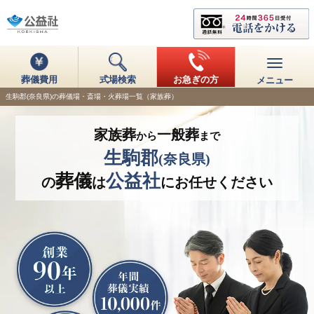
葬儀費用
式場検索
お急ぎの方
メニュー
生駒郡(奈良県)の葬儀場・斎場・火葬場一覧（家族葬）
家族葬
一般葬
から
まで
生駒郡
(奈良県)
葬儀
公益社
の
は
にお任せください