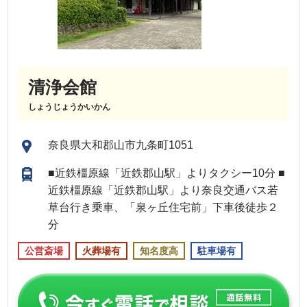
清浄会館
しょうじょうかいかん
奈良県大和郡山市九条町1051
■近鉄橿原線「近鉄郡山駅」よりタクシー10分 ■
近鉄橿原線「近鉄郡山駅」より奈良交通バス若
草台行き乗車、「泉ヶ丘住宅前」下車後徒歩２
分
公営斎場
火葬場有
知名度高
駐車場有