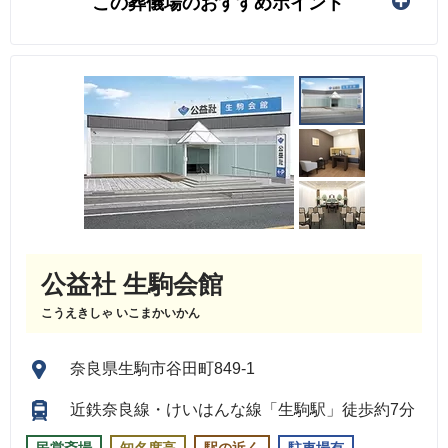
この葬儀場のおすすめポイント
公益社 生駒会館
こうえきしゃ いこまかいかん
奈良県生駒市谷田町849-1
近鉄奈良線・けいはんな線「生駒駅」徒歩約7分
民営斎場
知名度高
駅の近く
駐車場有