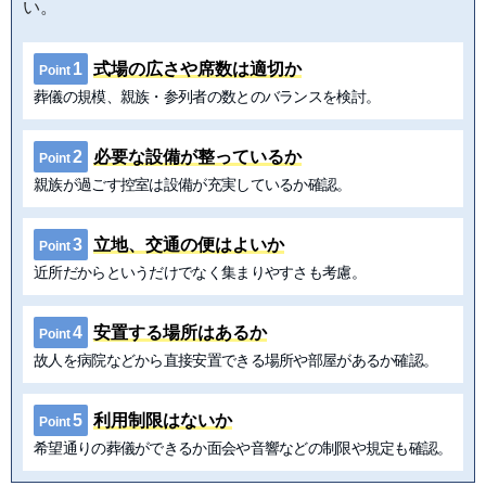
い。
1
式場の広さや席数は適切か
Point
葬儀の規模、親族・参列者の数とのバランスを検討。
2
必要な設備が整っているか
Point
親族が過ごす控室は設備が充実しているか確認。
3
立地、交通の便はよいか
Point
近所だからというだけでなく集まりやすさも考慮。
4
安置する場所はあるか
Point
故人を病院などから直接安置できる場所や部屋があるか確認。
5
利用制限はないか
Point
希望通りの葬儀ができるか面会や音響などの制限や規定も確認。