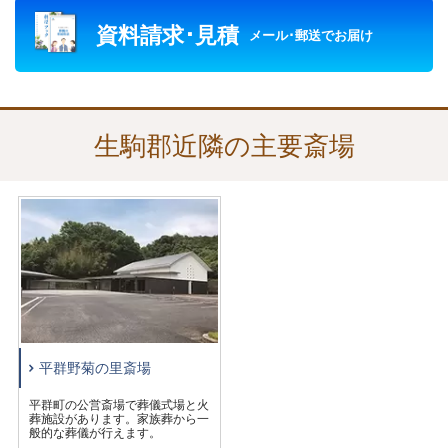
宗旨・宗派を問わず、様々なご葬儀のお手伝いをさせてい
資料請求･見積
ただきます。
メール･郵送でお届け
控室は遠方からお越しのご親族にも旅の疲れを落としてい
ただけるよう浴室がついており、仮眠もおとりいただけま
す。
公益社では、生駒郡近隣の寺院や火葬場、葬儀を執り行う
生駒郡近隣の主要斎場
会館の予約、葬儀の施行を承っております。
平群野菊の里斎場
平群町の公営斎場で葬儀式場と火
葬施設があります。家族葬から一
般的な葬儀が行えます。