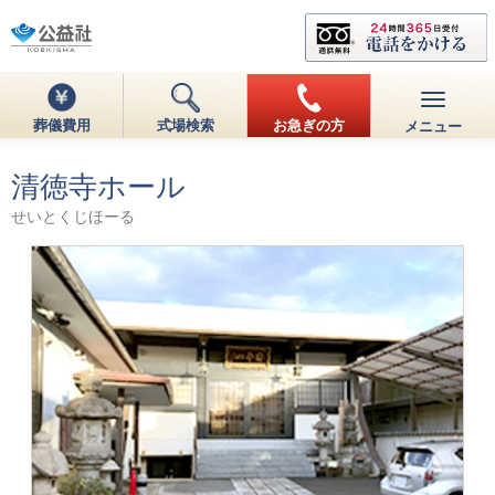
葬儀費用
式場検索
お急ぎの方
メニュー
清徳寺ホール
せいとくじほーる