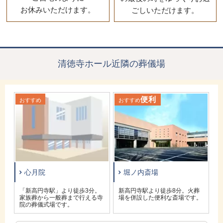
お休みいただけます。
ごしいただけます。
清徳寺ホール近隣の葬儀場
便利
おすすめ
おすすめ
お
心月院
堀ノ内斎場
寺
「新高円寺駅」より徒歩3分。
新高円寺駅より徒歩8分。火葬
家族葬から一般葬まで行える寺
場を併設した便利な斎場です。
院の葬儀式場です。