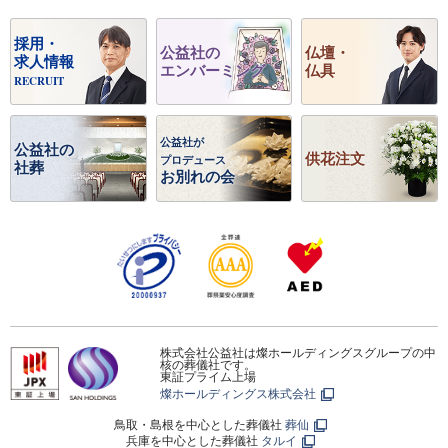
採用・
公益社の
仏壇・
求人情報
エンバーミング
仏具
RECRUIT
公益社が
公益社の
供花注文
プロデュース
社葬
お別れの会
株式会社公益社は燦ホールディングスグループの中
核の葬儀社です。
東証プライム上場
燦ホールディングス株式会社
鳥取・島根を中心とした葬儀社
葬仙
兵庫を中心とした葬儀社
タルイ