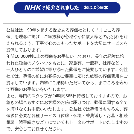
公益社は、90年を超える歴史ある葬儀社として「まごころ葬
儀」を理念に掲げ、ご家族様が心穏やかに故人様とのお別れを迎
えられるよう、丁寧で心のこもったサポートを大切にサービスを
提供しております。
年間10,000件以上の葬儀をお手伝いしており、長年の経験に培
われた独自のノウハウをもとに、家族葬、一般葬、社葬など 、
一人ひとりのご希望に寄り添った葬儀をご提案しています。公益
社では、葬儀の前にお客様のご要望に応じた総額の葬儀費用をご
提示しています。内容にご納得いただいてから、まごころを込め
て葬儀のお手伝いをいたします。
また、専門のスタッフが24時間365日待機しておりますので、お
急ぎの場合もすぐにお客様のお傍に駆けつけ、葬儀に関する全て
を滞りなくお手伝いいたします。公益社では葬儀はもちろん、葬
儀後に必要な各種サービス（位牌・仏壇・香典返し・お墓・相続
相談・諸手続きなど）についてもトータルサポートいたしますの
で、安心してお任せください。