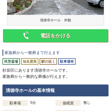
清徳寺ホール 外観
電話をかける
家族葬から一般葬まで行えます
民営斎場
知名度高
駅の近く
駐車場有
杉並区にあります清徳寺ホールです。
家族葬から一般的な葬儀が行えます。
清徳寺ホールの基本情報
5台
無し
駐車場
仮眠室