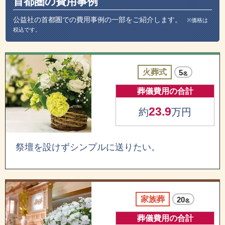
首都圏の費用事例
公益社の首都圏での費用事例の一部をご紹介します。
※価格は
税込です。
火葬式
5
名
葬儀費用の合計
23.9
約
万円
祭壇を設けずシンプルに送りたい。
家族葬
20
名
葬儀費用の合計