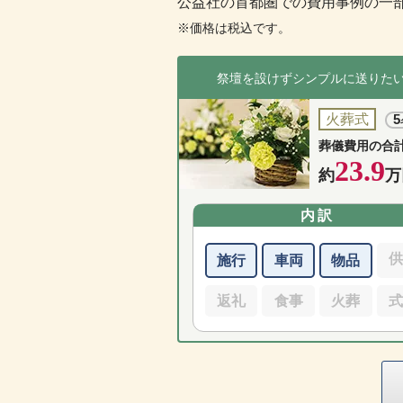
公益社の首都圏での費用事例の一
※価格は税込です。
祭壇を設けずシンプルに送りた
火葬式
5
葬儀費用の合
23.9
約
万
内訳
施行
車両
物品
返礼
食事
火葬