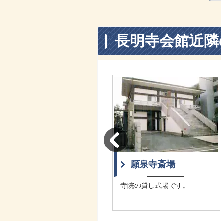
長明寺会館近隣
西教寺
願泉寺斎場
利便性がよく、家族葬から一
寺院の貸し式場です。
般的な葬儀にご利用いただけ
ます。