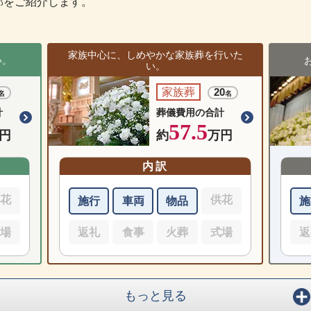
部をご紹介します。
家族中心に、しめやかな家族葬を行いた
い。
い。
家族葬
20
名
名
計
葬儀費用の合計
57.5
円
約
万円
内訳
供花
供花
施行
車両
物品
施
式場
返礼
食事
火葬
式場
返
もっと見る