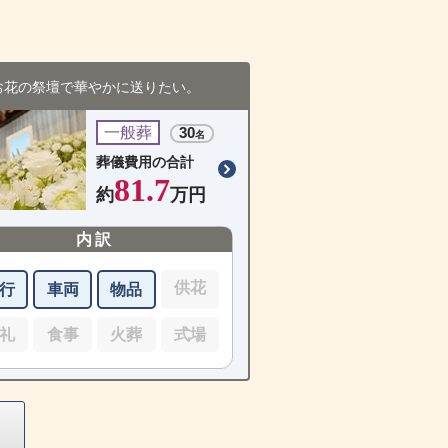
お花の祭壇で華やかに送りたい。
一般葬
30
名
葬儀費用の合計
81.7
約
万円
内訳
供花
行
車両
物品
礼
食事
火葬
式場