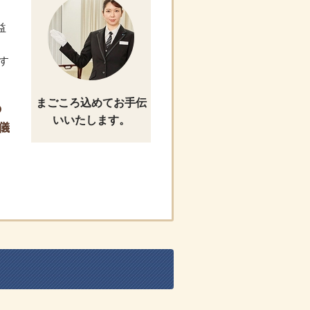
益
。
す
まごころ込めてお手伝
の
いいたします。
儀