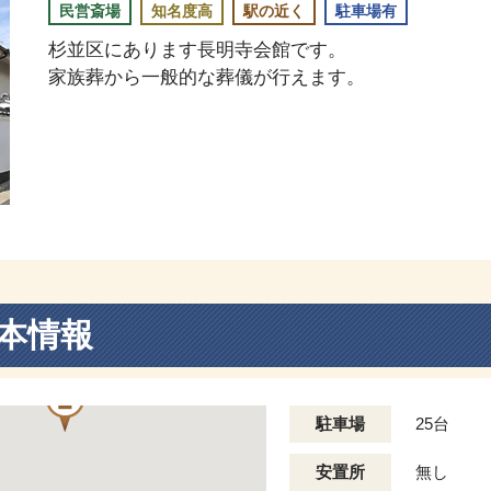
民営斎場
知名度高
駅の近く
駐車場有
杉並区にあります長明寺会館です。
家族葬から一般的な葬儀が行えます。
本情報
駐車場
25台
安置所
無し