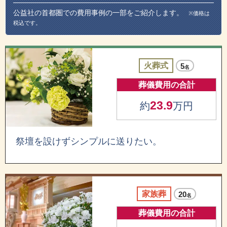
公益社の首都圏での費用事例の一部をご紹介します。
※価格は
税込です。
火葬式
5
名
葬儀費用の合計
23.9
約
万円
祭壇を設けずシンプルに送りたい。
家族葬
20
名
葬儀費用の合計