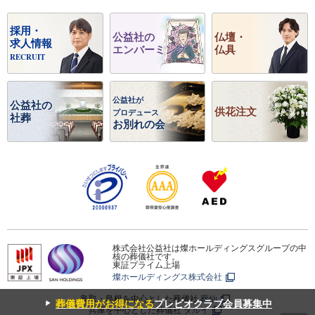
採用・
公益社の
仏壇・
求人情報
エンバーミング
仏具
RECRUIT
公益社が
公益社の
供花注文
プロデュース
社葬
お別れの会
株式会社公益社は燦ホールディングスグループの中
核の葬儀社です。
東証プライム上場
燦ホールディングス株式会社
鳥取・島根を中心とした葬儀社
葬仙
▼
葬儀費用がお得になる
プレビオクラブ会員募集中
兵庫を中心とした葬儀社
タルイ