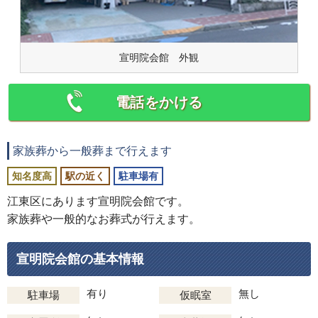
宣明院会館 外観
電話をかける
家族葬から一般葬まで行えます
知名度高
駅の近く
駐車場有
江東区にあります宣明院会館です。
家族葬や一般的なお葬式が行えます。
宣明院会館の基本情報
有り
無し
駐車場
仮眠室