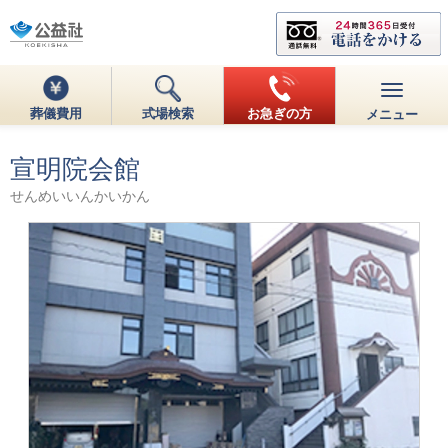
葬儀費用
式場検索
お急ぎの方
メニュー
宣明院会館
せんめいいんかいかん