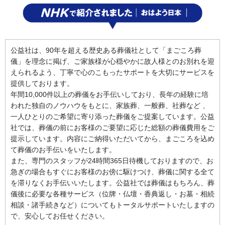
公益社は、90年を超える歴史ある葬儀社として「まごころ葬
儀」を理念に掲げ、ご家族様が心穏やかに故人様とのお別れを迎
えられるよう、丁寧で心のこもったサポートを大切にサービスを
提供しております。
年間10,000件以上の葬儀をお手伝いしており、長年の経験に培
われた独自のノウハウをもとに、家族葬、一般葬、社葬など 、
一人ひとりのご希望に寄り添った葬儀をご提案しています。公益
社では、葬儀の前にお客様のご要望に応じた総額の葬儀費用をご
提示しています。内容にご納得いただいてから、まごころを込め
て葬儀のお手伝いをいたします。
また、専門のスタッフが24時間365日待機しておりますので、お
急ぎの場合もすぐにお客様のお傍に駆けつけ、葬儀に関する全て
を滞りなくお手伝いいたします。公益社では葬儀はもちろん、葬
儀後に必要な各種サービス（位牌・仏壇・香典返し・お墓・相続
相談・諸手続きなど）についてもトータルサポートいたしますの
で、安心してお任せください。