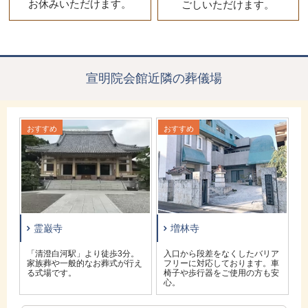
お休みいただけます。
ごしいただけます。
宣明院会館近隣の葬儀場
おすすめ
おすすめ
お
霊巌寺
増林寺
貸
「清澄白河駅」より徒歩3分。
入口から段差をなくしたバリア
家族葬や一般的なお葬式が行え
フリーに対応しております。車
る式場です。
椅子や歩行器をご使用の方も安
心。