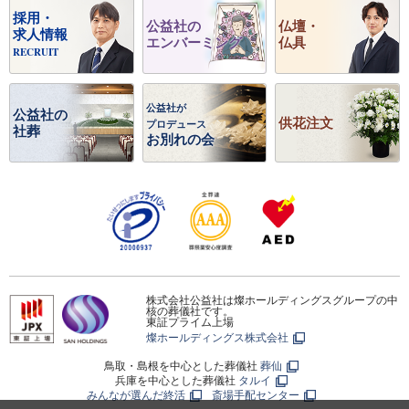
採用・
公益社の
仏壇・
求人情報
エンバーミング
仏具
RECRUIT
公益社が
公益社の
供花注文
プロデュース
社葬
お別れの会
株式会社公益社は燦ホールディングスグループの中
核の葬儀社です。
東証プライム上場
燦ホールディングス株式会社
鳥取・島根を中心とした葬儀社
葬仙
兵庫を中心とした葬儀社
タルイ
みんなが選んだ終活
斎場手配センター