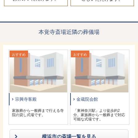
本覚寺斎場近隣の葬儀場
おすすめ
おすすめ
お
宗興寺客殿
金蔵院会館
対
家族葬から一般葬まで行える寺
「東神奈川駅」より徒歩約2
で
院の貸し式場です。
分。家族葬から一般葬まで対応
可能な式場です。
横浜市の斎場一覧を見る