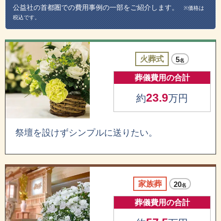
公益社の首都圏での費用事例の一部をご紹介します。
※価格は
税込です。
火葬式
5
名
葬儀費用の合計
23.9
約
万円
祭壇を設けずシンプルに送りたい。
家族葬
20
名
葬儀費用の合計