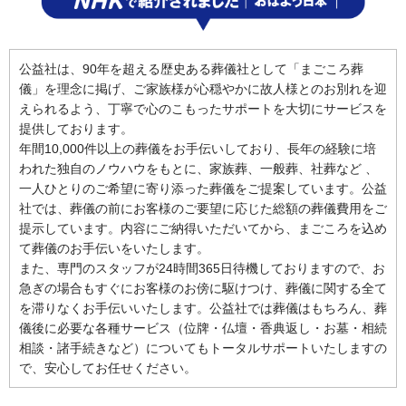
公益社は、90年を超える歴史ある葬儀社として「まごころ葬
儀」を理念に掲げ、ご家族様が心穏やかに故人様とのお別れを迎
えられるよう、丁寧で心のこもったサポートを大切にサービスを
提供しております。
年間10,000件以上の葬儀をお手伝いしており、長年の経験に培
われた独自のノウハウをもとに、家族葬、一般葬、社葬など 、
一人ひとりのご希望に寄り添った葬儀をご提案しています。公益
社では、葬儀の前にお客様のご要望に応じた総額の葬儀費用をご
提示しています。内容にご納得いただいてから、まごころを込め
て葬儀のお手伝いをいたします。
また、専門のスタッフが24時間365日待機しておりますので、お
急ぎの場合もすぐにお客様のお傍に駆けつけ、葬儀に関する全て
を滞りなくお手伝いいたします。公益社では葬儀はもちろん、葬
儀後に必要な各種サービス（位牌・仏壇・香典返し・お墓・相続
相談・諸手続きなど）についてもトータルサポートいたしますの
で、安心してお任せください。