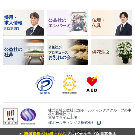
採用・
公益社の
仏壇・
求人情報
エンバーミング
仏具
RECRUIT
公益社が
公益社の
供花注文
プロデュース
社葬
お別れの会
株式会社公益社は燦ホールディングスグループの中
核の葬儀社です。
東証プライム上場
燦ホールディングス株式会社
鳥取・島根を中心とした葬儀社
葬仙
▼
葬儀費用がお得になる
プレビオクラブ会員募集中