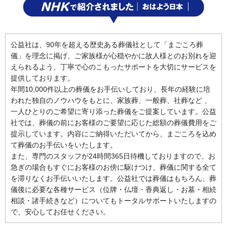
公益社は、90年を超える歴史ある葬儀社として「まごころ葬
儀」を理念に掲げ、ご家族様が心穏やかに故人様とのお別れを迎
えられるよう、丁寧で心のこもったサポートを大切にサービスを
提供しております。
年間10,000件以上の葬儀をお手伝いしており、長年の経験に培
われた独自のノウハウをもとに、家族葬、一般葬、社葬など 、
一人ひとりのご希望に寄り添った葬儀をご提案しています。公益
社では、葬儀の前にお客様のご要望に応じた総額の葬儀費用をご
提示しています。内容にご納得いただいてから、まごころを込め
て葬儀のお手伝いをいたします。
また、専門のスタッフが24時間365日待機しておりますので、お
急ぎの場合もすぐにお客様のお傍に駆けつけ、葬儀に関する全て
を滞りなくお手伝いいたします。公益社では葬儀はもちろん、葬
儀後に必要な各種サービス（位牌・仏壇・香典返し・お墓・相続
相談・諸手続きなど）についてもトータルサポートいたしますの
で、安心してお任せください。