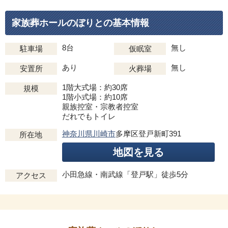
家族葬ホールのぼりとの基本情報
8台
無し
駐車場
仮眠室
あり
無し
安置所
火葬場
1階大式場：約30席
規模
1階小式場：約10席
親族控室・宗教者控室
だれでもトイレ
神奈川県川崎市
多摩区登戸新町391
所在地
地図を見る
小田急線・南武線「登戸駅」徒歩5分
アクセス