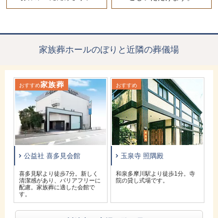
家族葬ホールのぼりと近隣の葬儀場
家族葬
おすすめ
おすすめ
お
公益社 喜多見会館
玉泉寺 照隅殿
寺
喜多見駅より徒歩7分。新しく
和泉多摩川駅より徒歩1分。寺
清潔感があり、バリアフリーに
院の貸し式場です。
配慮。家族葬に適した会館で
す。