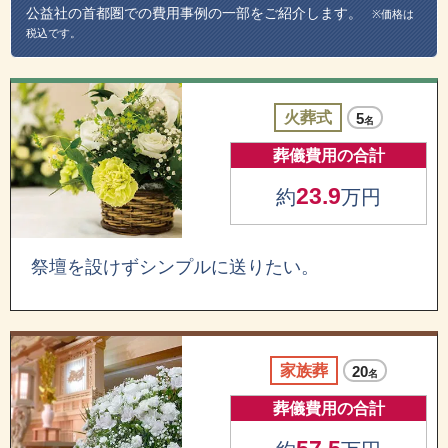
公益社の首都圏での費用事例の一部をご紹介します。
※価格は
税込です。
火葬式
5
名
葬儀費用の合計
23.9
約
万円
祭壇を設けずシンプルに送りたい。
家族葬
20
名
葬儀費用の合計