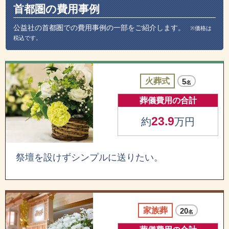
首都圏の費用事例
公益社の首都圏での費用事例の一部をご紹介します。
※価格は
税込です。
火葬式
5
名
葬儀費用の合計
23.9
約
万円
祭壇を設けずシンプルに送りたい。
家族葬
20
名