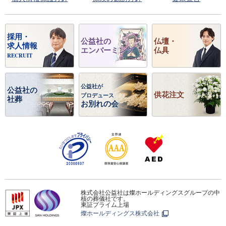
採用・
公益社の
仏壇・
求人情報
エンバーミング
仏具
RECRUIT
公益社が
公益社の
供花注文
プロデュース
社葬
お別れの会
株式会社公益社は燦ホールディングスグループの中
核の葬儀社です。
東証プライム上場
燦ホールディングス株式会社