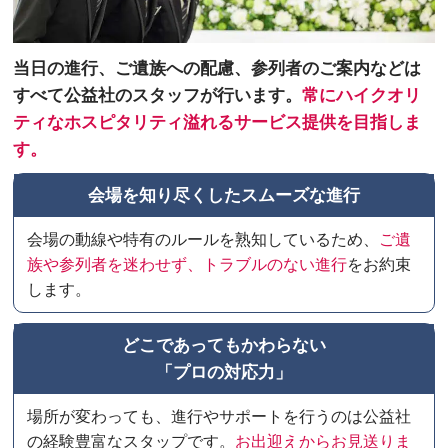
当日の進行、ご遺族への配慮、参列者のご案内などは
すべて公益社のスタッフが行います。
常にハイクオリ
ティなホスピタリティ溢れるサービス提供を目指しま
す。
会場を知り尽くしたスムーズな進行
会場の動線や特有のルールを熟知しているため、
ご遺
族や参列者を迷わせず、トラブルのない進行
をお約束
します。
どこであってもかわらない
「プロの対応力」
場所が変わっても、進行やサポートを行うのは公益社
の経験豊富なスタップです。
お出迎えからお見送りま