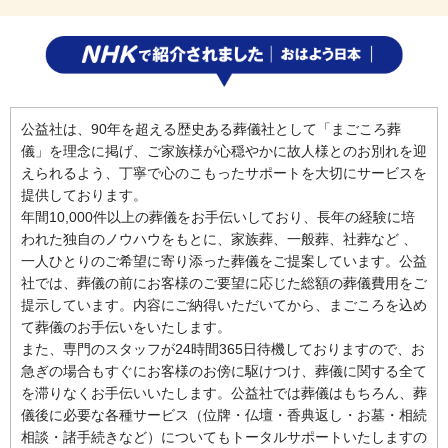
公益社は、90年を超える歴史ある葬儀社として「まごころ葬
儀」を理念に掲げ、ご家族様が心穏やかに故人様とのお別れを迎
えられるよう、丁寧で心のこもったサポートを大切にサービスを
提供しております。
年間10,000件以上の葬儀をお手伝いしており、長年の経験に培
われた独自のノウハウをもとに、家族葬、一般葬、社葬など 、
一人ひとりのご希望に寄り添った葬儀をご提案しています。公益
社では、葬儀の前にお客様のご要望に応じた総額の葬儀費用をご
提示しています。内容にご納得いただいてから、まごころを込め
て葬儀のお手伝いをいたします。
また、専門のスタッフが24時間365日待機しておりますので、お
急ぎの場合もすぐにお客様のお傍に駆けつけ、葬儀に関する全て
を滞りなくお手伝いいたします。公益社では葬儀はもちろん、葬
儀後に必要な各種サービス（位牌・仏壇・香典返し・お墓・相続
相談・諸手続きなど）についてもトータルサポートいたしますの