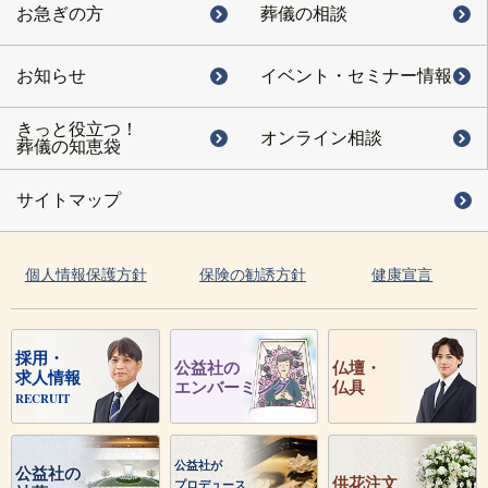
お急ぎの方
葬儀の相談
お知らせ
イベント・
セミナー情報
きっと役立つ！
オンライン相談
葬儀の知恵袋
サイトマップ
個人情報保護方針
保険の勧誘方針
健康宣言
採用・
公益社の
仏壇・
求人情報
エンバーミング
仏具
RECRUIT
公益社が
公益社の
供花注文
プロデュース