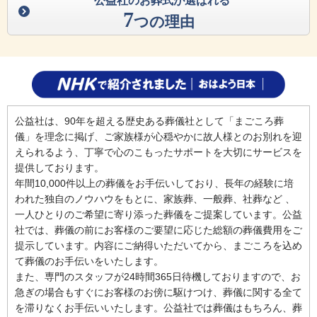
公益社のお葬式が選ばれる
7
つの理由
公益社は、90年を超える歴史ある葬儀社として「まごころ葬
儀」を理念に掲げ、ご家族様が心穏やかに故人様とのお別れを迎
えられるよう、丁寧で心のこもったサポートを大切にサービスを
提供しております。
年間10,000件以上の葬儀をお手伝いしており、長年の経験に培
われた独自のノウハウをもとに、家族葬、一般葬、社葬など 、
一人ひとりのご希望に寄り添った葬儀をご提案しています。公益
社では、葬儀の前にお客様のご要望に応じた総額の葬儀費用をご
提示しています。内容にご納得いただいてから、まごころを込め
て葬儀のお手伝いをいたします。
また、専門のスタッフが24時間365日待機しておりますので、お
急ぎの場合もすぐにお客様のお傍に駆けつけ、葬儀に関する全て
を滞りなくお手伝いいたします。公益社では葬儀はもちろん、葬