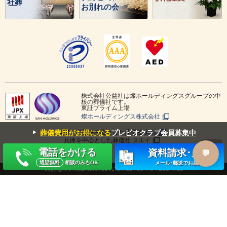
社葬
お別れの会
株式会社公益社は燦ホールディングスグループの中
核の葬儀社です。
東証プライム上場
燦ホールディングス株式会社
▼
鳥取・島根を中心とした葬儀社
葬仙
葬儀費用がお得になる
プレビオクラブ会員募集中
兵庫を中心とした葬儀社
タルイ
みんなが選んだ終活
斎場手配センター
電話をかける
資料請求･見積
通話無料
相談のみもOK
メール･郵送でお届け
Copyright © KOEKISHA CO.,LTD. ALL RIGHTS RESERVED