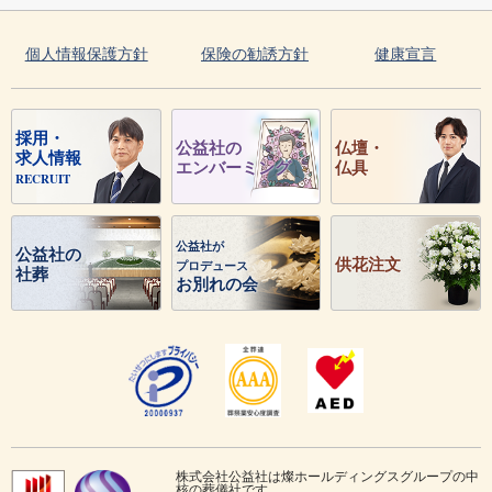
個人情報保護方針
保険の勧誘方針
健康宣言
採用・
公益社の
仏壇・
求人情報
エンバーミング
仏具
RECRUIT
公益社が
公益社の
供花注文
プロデュース
社葬
お別れの会
株式会社公益社は燦ホールディングスグループの中
核の葬儀社です。