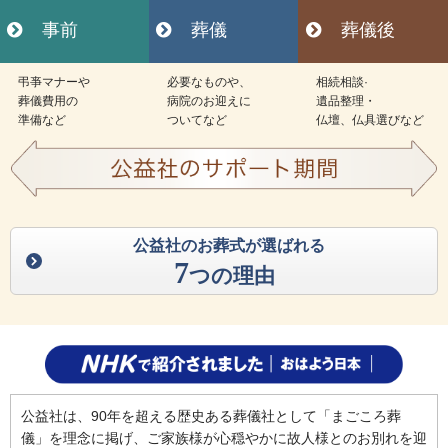
事前
葬儀
葬儀後
弔亊マナーや
必要なものや、
相続相談·
葬儀費用の
病院のお迎えに
遺品整理・
準備など
ついてなど
仏壇、仏具選びなど
公益社のお葬式が選ばれる
7
つの理由
公益社は、90年を超える歴史ある葬儀社として「まごころ葬
儀」を理念に掲げ、ご家族様が心穏やかに故人様とのお別れを迎