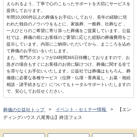
えられるよう、丁寧で心のこもったサポートを大切にサービスを
提供しております。
年間10,000件以上の葬儀をお手伝いしており、長年の経験に培
われた独自のノウハウをもとに、家族葬、一般葬、社葬など 、
一人ひとりのご希望に寄り添った葬儀をご提案しています。公益
社では、葬儀の前にお客様のご要望に応じた総額の葬儀費用をご
提示しています。内容にご納得いただいてから、まごころを込め
て葬儀のお手伝いをいたします。
また、専門のスタッフが24時間365日待機しておりますので、お
急ぎの場合もすぐにお客様のお傍に駆けつけ、葬儀に関する全て
を滞りなくお手伝いいたします。公益社では葬儀はもちろん、葬
儀後に必要な各種サービス（位牌・仏壇・香典返し・お墓・相続
相談・諸手続きなど）についてもトータルサポートいたしますの
で、安心してお任せください。
葬儀の公益社トップ
イベント・セミナー情報
【エン
ディングハウス 八尾青山】終活フェス