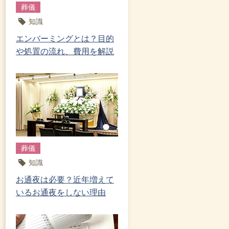
葬儀
知識
エンバーミングとは？目的
や処置の流れ、費用を解説
葬儀
知識
お通夜は必要？近年増えて
いるお通夜をしない理由