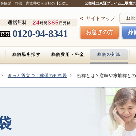
れを解説｜葬儀・家族葬なら信頼の【公益…
公益社は東証プライム上場燦ホ
サイトマップ
0120-94-8341
お急ぎの方
葬
きっと役立つ！葬儀の知恵袋
密葬とは？意味や家族葬との
袋