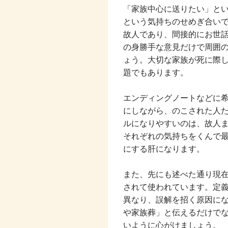
「家族中心に送りたい」と
という気持ちのせめぎ合い
故人であり、間接的にお世
の身勝手な意見だけで周囲
ょう。大切な家族が死に際
題でもあります。
エンディングノートなどに
にしながら、のこされた人
ルになりやすいのは、故人
それぞれの気持ちをくんで
にする肝になります。
また、先にも述べた通り現
されて使われています。定
異なり、誤解を招く原因に
や家族葬」と伝えるだけで
いように心がけましょう。