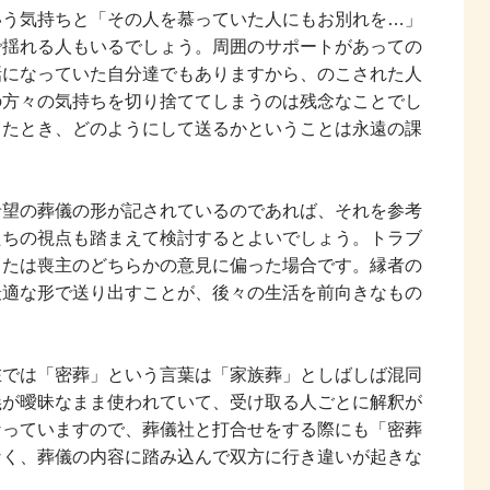
いう気持ちと「その人を慕っていた人にもお別れを…」
で揺れる人もいるでしょう。周囲のサポートがあっての
話になっていた自分達でもありますから、のこされた人
の方々の気持ちを切り捨ててしまうのは残念なことでし
したとき、どのようにして送るかということは永遠の課
希望の葬儀の形が記されているのであれば、それを参考
たちの視点も踏まえて検討するとよいでしょう。トラブ
または喪主のどちらかの意見に偏った場合です。縁者の
最適な形で送り出すことが、後々の生活を前向きなもの
在では「密葬」という言葉は「家族葬」としばしば混同
義が曖昧なまま使われていて、受け取る人ごとに解釈が
なっていますので、葬儀社と打合せをする際にも「密葬
なく、葬儀の内容に踏み込んで双方に行き違いが起きな