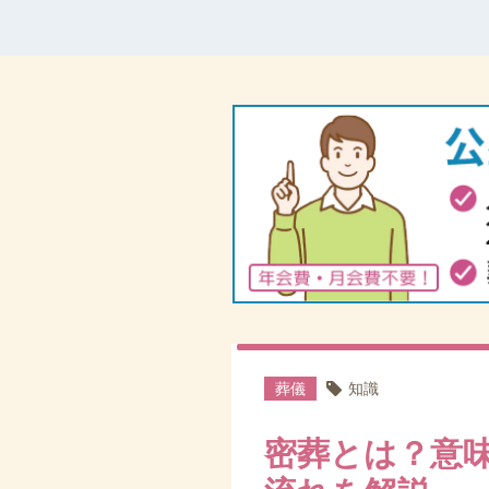
葬儀
知識
密葬とは？意