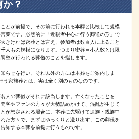
何か？
うことが前提で、その前に行われる本葬と比較して規模
の言葉です。必然的に「近親者中心に行う葬送の形」で
が大きければ密葬とは言え、参加者は数百人に上ること
何千人もの規模になります。つまり密葬＝小人数とは限
て調整が行われる葬儀のことを指します。
お知らせを行い、それ以外の方には本葬をご案内しま
行う家族葬とは、実は全く別のものなのです。
著名人の葬儀がそれに該当します。亡くなったことを
弔問客やファンの方々が大勢詰めかけて、混乱が生じて
ことが想定される場合に、本葬に先駆けて遺族・親族中
られた方々で、まずはゆっくりと送り出す、この葬儀を
に告知する本葬を前提に行うものです。